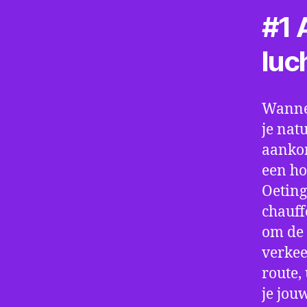
#1 A
luc
Wannee
je nat
aankom
een ho
Oeting
chauff
om de 
verkee
route,
je jou