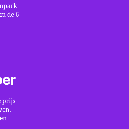
enpark
om de 6
oer
 prijs
ven.
een