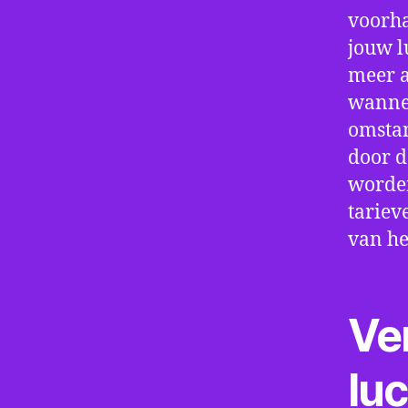
voorha
jouw l
meer a
wannee
omstan
door d
worden
tariev
van he
Ve
lu