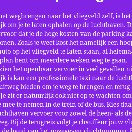
het wegbrengen naar het vliegveld zelf, is het
jk om je te laten ophalen op de luchthaven. D
ervoor dat je de hoge kosten van de parking k
men. Zoals je weet kost het namelijk een hoo
auto op het vliegveld te laten staan, al helema
 plan bent om meerdere weken weg te gaan.
ien het openbaar vervoer in veel gevallen ni
jk is kan een professionele taxi naar de luch
 uitweg bieden om je weg te brengen en terug 
 Je zit er natuurlijk ook niet op te wachten om 
 mee te nemen in de trein of de bus. Kies da
uchthaven vervoer voor zowel de heen- als de
eg. Bij de terugreis volgt je chauffeur jouw vl
 de hand van het opgegeven vluchtnummer. B