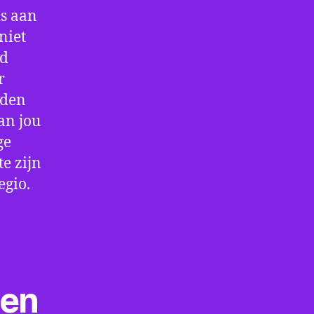
is aan
niet
jd
r
rden
an jou
ge
e zijn
egio.
ten