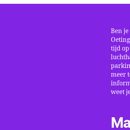
Ben je
Oeting
tijd o
luchth
parkin
meer t
inform
weet j
Ma