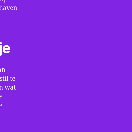
thaven
je
an
til te
en wat
e
e