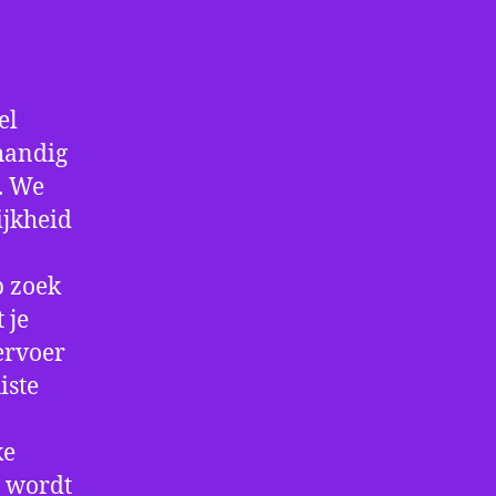
el
 handig
f. We
ijkheid
p zoek
 je
ervoer
iste
ke
e wordt