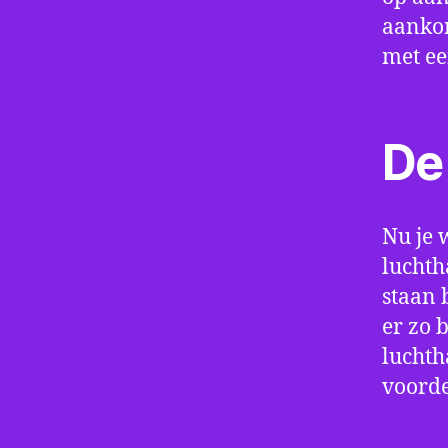
aankom
met e
De 
Nu je 
luchth
staan 
er zo 
luchth
voorde