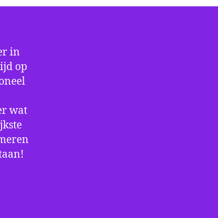
r in
ijd op
ioneel
er wat
jkste
rmeren
staan!