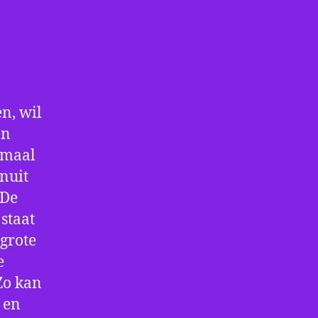
n, wil
en
nmaal
nuit
 De
staat
 grote
e
Zo kan
 en