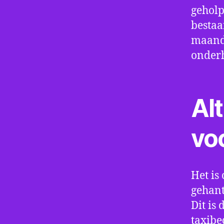
geholp
bestaa
maand 
onder
Alt
vo
Het is 
gehant
Dit is
taxibe