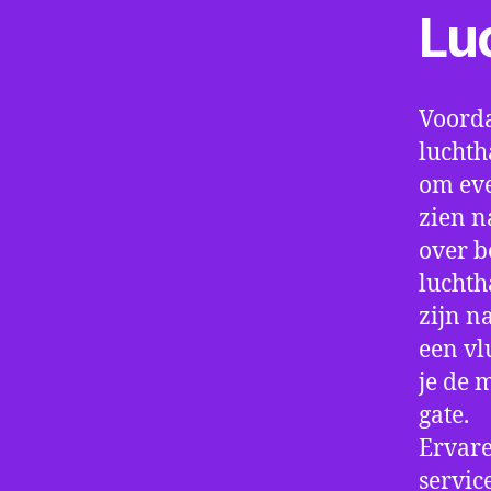
Lu
Voorda
luchth
om eve
zien n
over b
luchth
zijn n
een vl
je de 
gate.
Ervare
servic