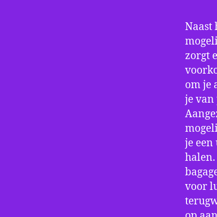
Naast 
mogeli
zorgt 
voorko
om je 
je van
Aangez
mogeli
je een
halen.
bagage
voor l
terugw
op aan