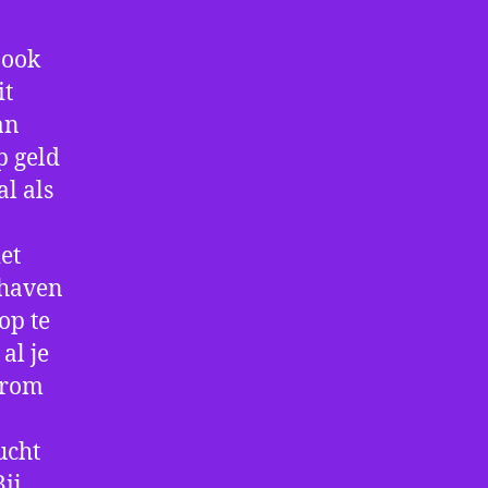
 ook
it
an
p geld
al als
et
thaven
op te
al je
arom
ucht
ij