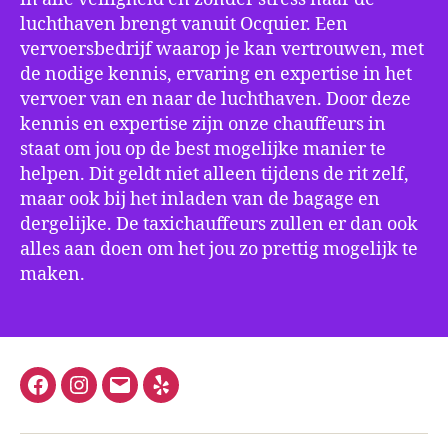
luchthaven brengt vanuit Ocquier. Een
vervoersbedrijf waarop je kan vertrouwen, met
de nodige kennis, ervaring en expertise in het
vervoer van en naar de luchthaven. Door deze
kennis en expertise zijn onze chauffeurs in
staat om jou op de best mogelijke manier te
helpen. Dit geldt niet alleen tijdens de rit zelf,
maar ook bij het inladen van de bagage en
dergelijke. De taxichauffeurs zullen er dan ook
alles aan doen om het jou zo prettig mogelijk te
maken.
Facebook
Instagram
E-
Yelp
mail