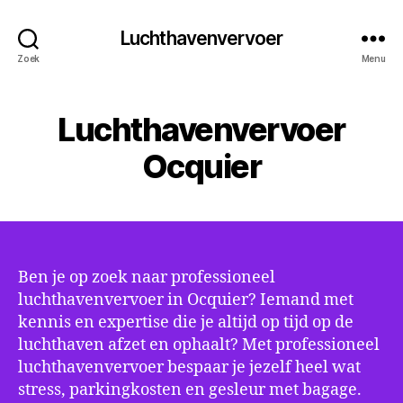
Luchthavenvervoer
Zoek
Menu
Luchthavenvervoer
Ocquier
Ben je op zoek naar professioneel
luchthavenvervoer in Ocquier? Iemand met
kennis en expertise die je altijd op tijd op de
luchthaven afzet en ophaalt? Met professioneel
luchthavenvervoer bespaar je jezelf heel wat
stress, parkingkosten en gesleur met bagage.