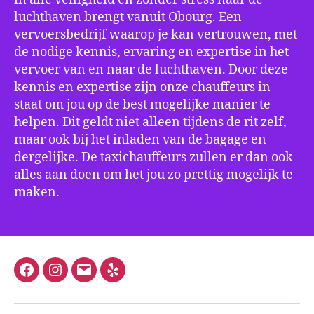
luchthaven brengt vanuit Obourg. Een
vervoersbedrijf waarop je kan vertrouwen, met
de nodige kennis, ervaring en expertise in het
vervoer van en naar de luchthaven. Door deze
kennis en expertise zijn onze chauffeurs in
staat om jou op de best mogelijke manier te
helpen. Dit geldt niet alleen tijdens de rit zelf,
maar ook bij het inladen van de bagage en
dergelijke. De taxichauffeurs zullen er dan ook
alles aan doen om het jou zo prettig mogelijk te
maken.
Facebook
Instagram
E-
Yelp
mail