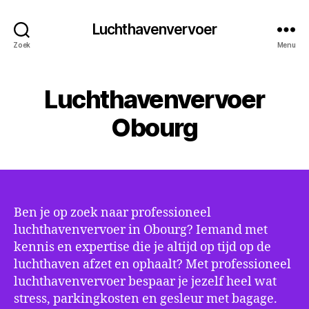
Luchthavenvervoer
Zoek
Menu
Luchthavenvervoer
Obourg
Ben je op zoek naar professioneel
luchthavenvervoer in Obourg? Iemand met
kennis en expertise die je altijd op tijd op de
luchthaven afzet en ophaalt? Met professioneel
luchthavenvervoer bespaar je jezelf heel wat
stress, parkingkosten en gesleur met bagage.