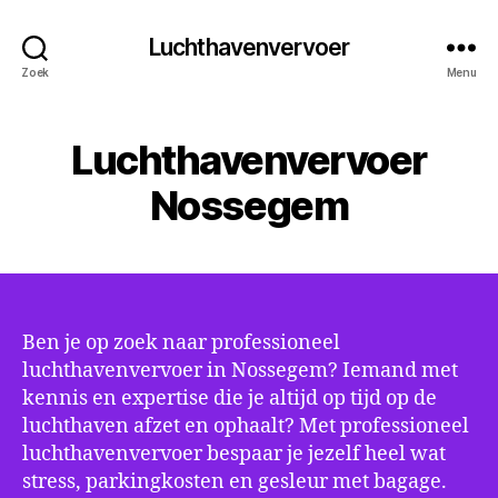
Luchthavenvervoer
Zoek
Menu
Luchthavenvervoer
Nossegem
Ben je op zoek naar professioneel
luchthavenvervoer in Nossegem? Iemand met
kennis en expertise die je altijd op tijd op de
luchthaven afzet en ophaalt? Met professioneel
luchthavenvervoer bespaar je jezelf heel wat
stress, parkingkosten en gesleur met bagage.