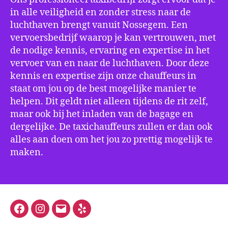
in alle veiligheid en zonder stress naar de
luchthaven brengt vanuit Nossegem. Een
vervoersbedrijf waarop je kan vertrouwen, met
de nodige kennis, ervaring en expertise in het
vervoer van en naar de luchthaven. Door deze
kennis en expertise zijn onze chauffeurs in
staat om jou op de best mogelijke manier te
helpen. Dit geldt niet alleen tijdens de rit zelf,
maar ook bij het inladen van de bagage en
dergelijke. De taxichauffeurs zullen er dan ook
alles aan doen om het jou zo prettig mogelijk te
maken.
Facebook
Instagram
E-
Yelp