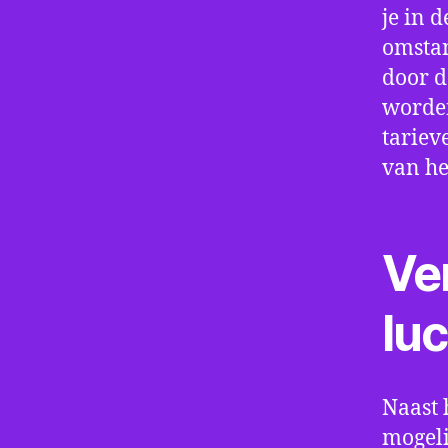
je in d
omstan
door d
worden
tariev
van he
Ve
lu
Naast 
mogeli