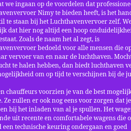
t we ingaan op de voordelen dat professione
avenvervoer Nimy te bieden heeft, is het ha
til te staan bij het Luchthavenvervoer zelf. W
jk dat hier nog altijd een hoop onduidelijkhe
estaat. Zoals de naam het al zegt, is
avenvervoer bedoeld voor alle mensen die o
aar vervoer van en naar de luchthaven. Mocht
ucht te halen hebben, dan biedt luchthaven v
mogelijkheid om op tijd te verschijnen bij de ju
n chauffeurs voorzien je van de best mogelij
e. Ze zullen er ook nog eens voor zorgen dat j
en bij het inladen van al je spullen. Het wag
nde uit recente en comfortabele wagens die 
een technische keuring ondergaan en goed