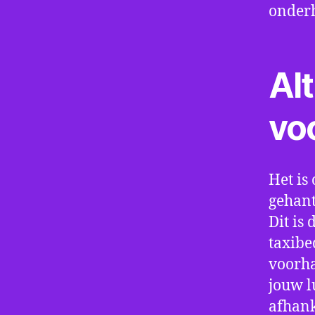
onder
Alt
vo
Het is 
gehant
Dit is
taxibe
voorha
jouw l
afhank