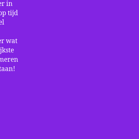
r in
p tijd
el
er wat
jkste
rmeren
staan!