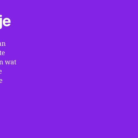
je
an
te
en wat
e
e