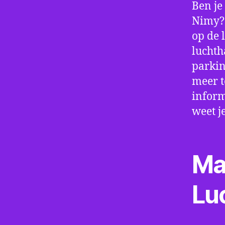
Ben je
Nimy? 
op de 
luchth
parkin
meer t
inform
weet j
Ma
Lu