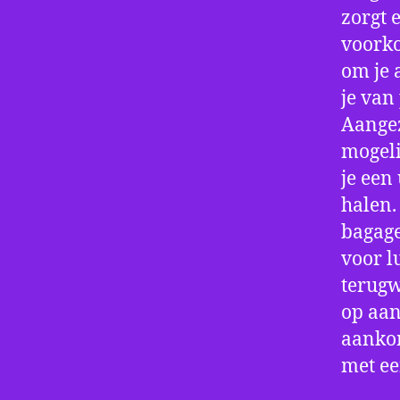
zorgt 
voorko
om je 
je van
Aangez
mogeli
je een
halen.
bagage
voor l
terugw
op aan
aankom
met e