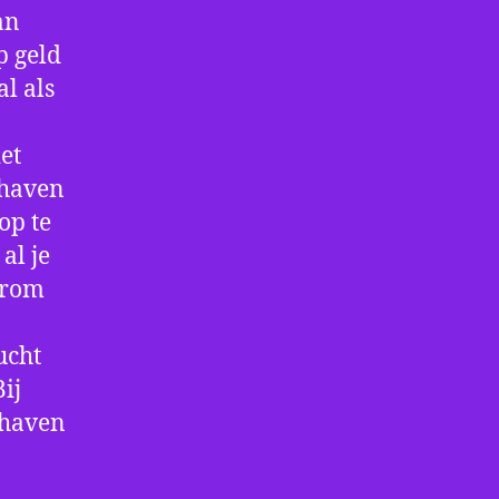
an
p geld
al als
et
thaven
op te
al je
arom
ucht
ij
thaven