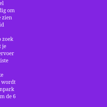
el
ndig om
e zien
id
p zoek
 je
ervoer
iste
ke
e wordt
enpark
om de 6