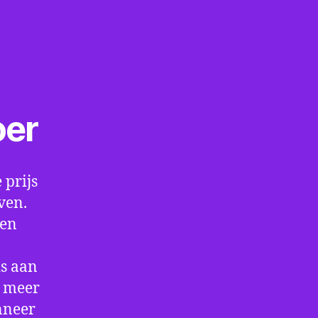
oer
 prijs
ven.
een
is aan
t meer
nneer