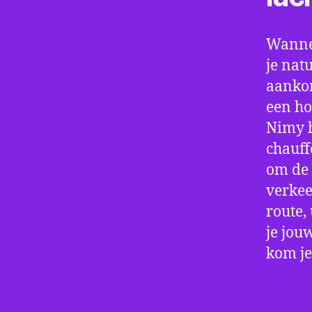
Wannee
je nat
aankom
een ho
Nimy h
chauff
om de 
verkee
route,
je jou
kom je