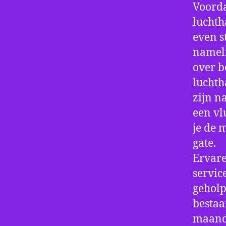
Voorda
luchth
even s
nameli
over b
luchth
zijn n
een vl
je de 
gate.
Ervare
servic
geholp
bestaa
maand 