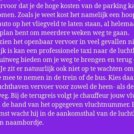
ervoor dat je de hoge kosten van de parking k
men. Zoals je weet kost het namelijk een hoo
auto op het vliegveld te laten staan, al helema
 plan bent om meerdere weken weg te gaan.
ien het openbaar vervoer in veel gevallen ni
jk is kan een professionele taxi naar de luch
 uitweg bieden om je weg te brengen en terug 
 Je zit er natuurlijk ook niet op te wachten om 
 mee te nemen in de trein of de bus. Kies da
uchthaven vervoer voor zowel de heen- als de
eg. Bij de terugreis volgt je chauffeur jouw vl
 de hand van het opgegeven vluchtnummer. B
st wacht hij in de aankomsthal van de luch
en naambordje.