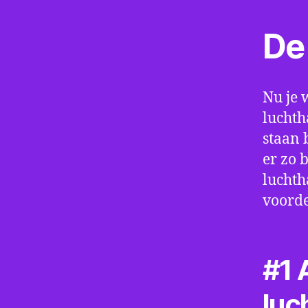
De 
Nu je 
luchth
staan 
er zo 
luchth
voorde
#1 A
luc