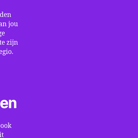
rden
an jou
ge
e zijn
egio.
ten
 ook
it