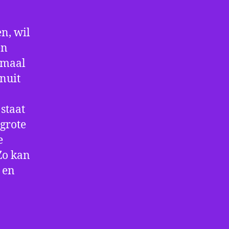
n, wil
en
nmaal
nuit
staat
 grote
e
Zo kan
 en