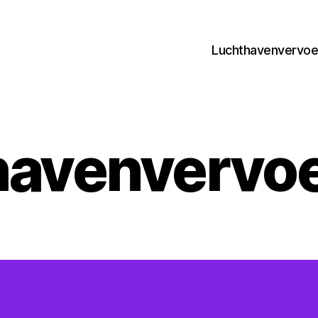
Luchthavenvervoer
havenvervoe