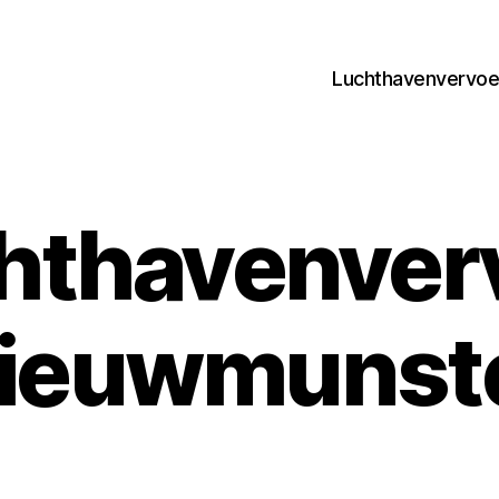
Luchthavenvervoer
hthavenver
ieuwmunst