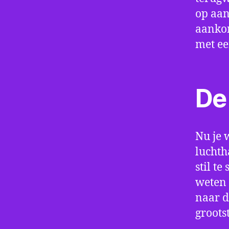
op aan
aankom
met e
De 
Nu je 
luchth
stil t
weten 
naar d
groots