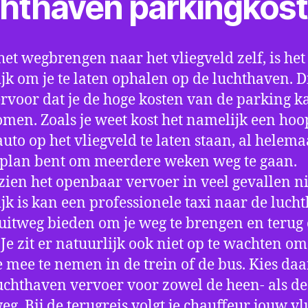
chthaven parkingkos
het wegbrengen naar het vliegveld zelf, is het
jk om je te laten ophalen op de luchthaven. D
ervoor dat je de hoge kosten van de parking k
men. Zoals je weet kost het namelijk een hoo
auto op het vliegveld te laten staan, al helema
 plan bent om meerdere weken weg te gaan.
ien het openbaar vervoer in veel gevallen ni
jk is kan een professionele taxi naar de luch
 uitweg bieden om je weg te brengen en terug 
 Je zit er natuurlijk ook niet op te wachten om 
 mee te nemen in de trein of de bus. Kies da
uchthaven vervoer voor zowel de heen- als de
eg. Bij de terugreis volgt je chauffeur jouw vl