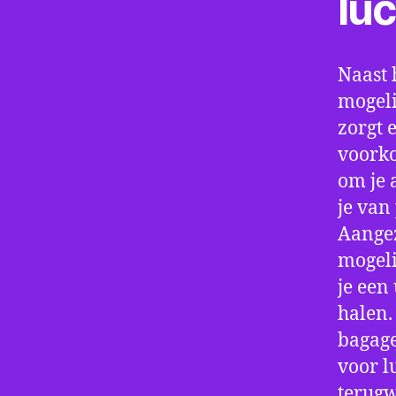
lu
Naast 
mogeli
zorgt 
voorko
om je 
je van
Aangez
mogeli
je een
halen.
bagage
voor l
terugw