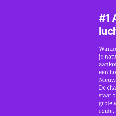
#1 A
luc
Wannee
je nat
aankom
een ho
Nieuwm
De cha
staat 
grote 
route,