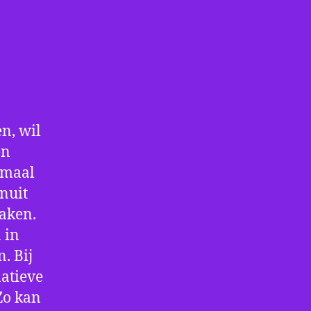
n, wil
en
nmaal
nuit
maken.
 in
. Bij
atieve
Zo kan