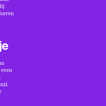
ij
thaven
je
an
 even
l
taxi
e