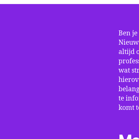
Ben je
Nieuwm
altijd
profes
wat st
hierov
belang
te inf
komt t