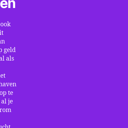
ten
 ook
it
an
p geld
al als
et
thaven
op te
al je
arom
ucht