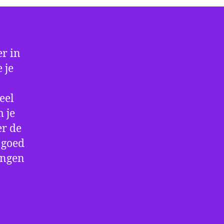
r in
 je
eel
 je
er de
e goed
ingen