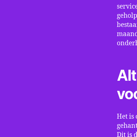
servic
geholp
bestaa
maand 
onder
Alt
vo
Het is 
gehant
Dit is