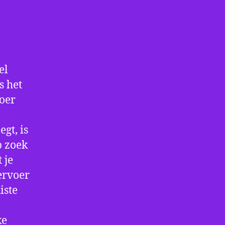
el
s het
voer
gt, is
p zoek
 je
ervoer
iste
ke