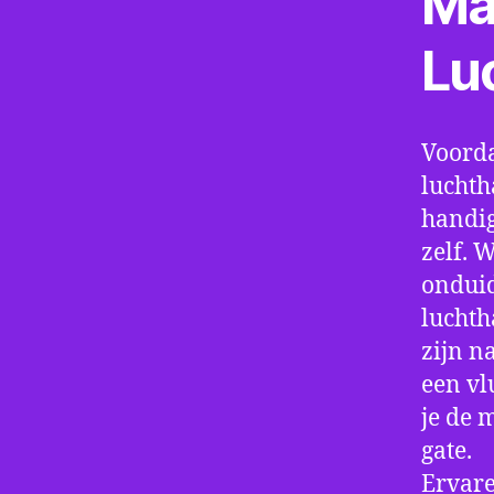
Ma
Lu
Voorda
luchth
handig
zelf. 
onduid
luchth
zijn n
een vl
je de 
gate.
Ervare