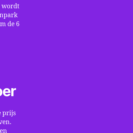
e wordt
enpark
om de 6
oer
 prijs
ven.
een