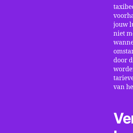
taxibe
voorha
jouw l
niet m
wannee
omstan
door d
worden
tariev
van he
Ve