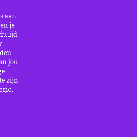
is aan
en je
httijd
r
rden
an jou
ge
e zijn
egio.