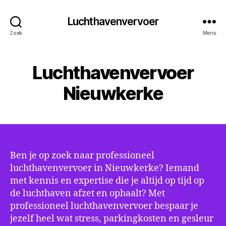
Luchthavenvervoer
Zoek
Menu
Luchthavenvervoer
Nieuwkerke
Ben je op zoek naar professioneel
luchthavenvervoer in Nieuwkerke? Iemand
met kennis en expertise die je altijd op tijd op
de luchthaven afzet en ophaalt? Met
professioneel luchthavenvervoer bespaar je
jezelf heel wat stress, parkingkosten en gesleur