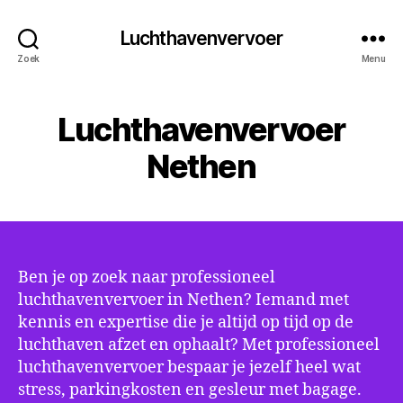
Luchthavenvervoer
Zoek
Menu
Luchthavenvervoer
Nethen
Ben je op zoek naar professioneel
luchthavenvervoer in Nethen? Iemand met
kennis en expertise die je altijd op tijd op de
luchthaven afzet en ophaalt? Met professioneel
luchthavenvervoer bespaar je jezelf heel wat
stress, parkingkosten en gesleur met bagage.