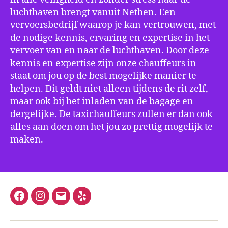
luchthaven brengt vanuit Nethen. Een
vervoersbedrijf waarop je kan vertrouwen, met
de nodige kennis, ervaring en expertise in het
vervoer van en naar de luchthaven. Door deze
kennis en expertise zijn onze chauffeurs in
staat om jou op de best mogelijke manier te
helpen. Dit geldt niet alleen tijdens de rit zelf,
maar ook bij het inladen van de bagage en
dergelijke. De taxichauffeurs zullen er dan ook
alles aan doen om het jou zo prettig mogelijk te
maken.
Facebook
Instagram
E-
Yelp
mail