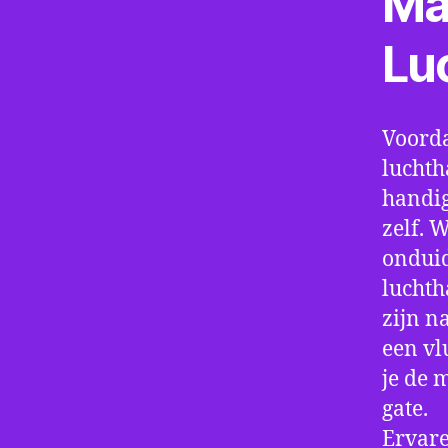
Ma
Lu
Voorda
luchth
handig
zelf. 
onduid
luchth
zijn n
een vl
je de 
gate.
Ervare