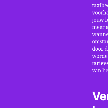
taxibe
voorha
jouw l
meer a
wannee
omstan
door d
worden
tariev
van he
Ve