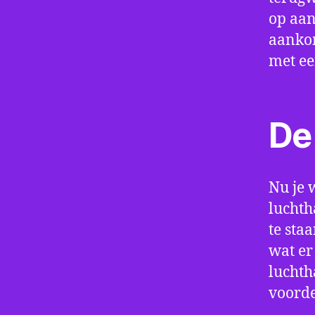
op aan
aankom
met e
De 
Nu je 
luchth
te sta
wat er
luchth
voorde