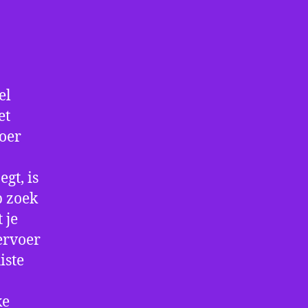
el
et
voer
gt, is
p zoek
 je
ervoer
iste
ke