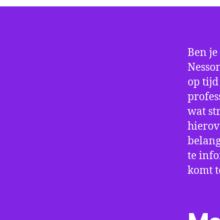
Ben je
Nesson
op tij
profes
wat st
hierov
belang
te inf
komt t