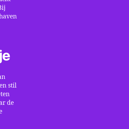
ij
thaven
je
an
n stil
eten
ar de
e