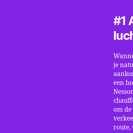
#1 A
luc
Wannee
je nat
aankom
een ho
Nesson
chauff
om de 
verkee
route,