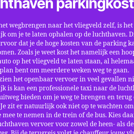
chthaven parkingkos
het wegbrengen naar het vliegveld zelf, is het
jk om je te laten ophalen op de luchthaven. D
ervoor dat je de hoge kosten van de parking k
men. Zoals je weet kost het namelijk een hoo
auto op het vliegveld te laten staan, al helema
 plan bent om meerdere weken weg te gaan.
ien het openbaar vervoer in veel gevallen ni
jk is kan een professionele taxi naar de luch
 uitweg bieden om je weg te brengen en terug 
 Je zit er natuurlijk ook niet op te wachten om 
 mee te nemen in de trein of de bus. Kies da
uchthaven vervoer voor zowel de heen- als de
eg. Bij de terugreis volgt je chauffeur jouw vl