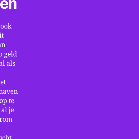
ten
 ook
it
an
p geld
al als
et
thaven
op te
al je
arom
ucht