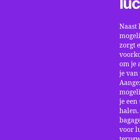
lu
Naast 
mogeli
zorgt 
voorko
om je 
je van
Aangez
mogeli
je een
halen.
bagage
voor l
terugw