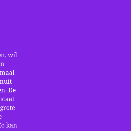
n, wil
en
nmaal
nuit
en. De
staat
 grote
e
Zo kan