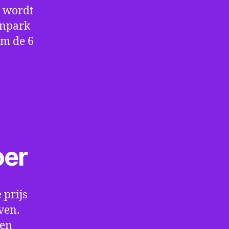
e wordt
enpark
om de 6
oer
 prijs
ven.
een