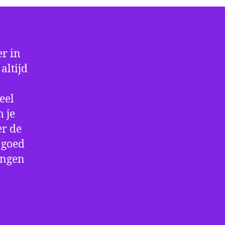
r in
altijd
eel
 je
er de
e goed
ingen