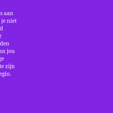
is aan
je niet
jd
r
rden
an jou
ge
e zijn
egio.