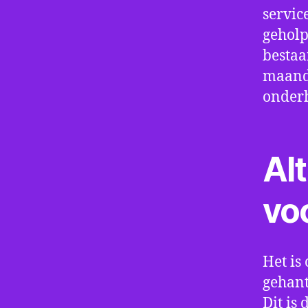
servic
geholp
bestaa
maand 
onder
Alt
vo
Het is 
gehant
Dit is