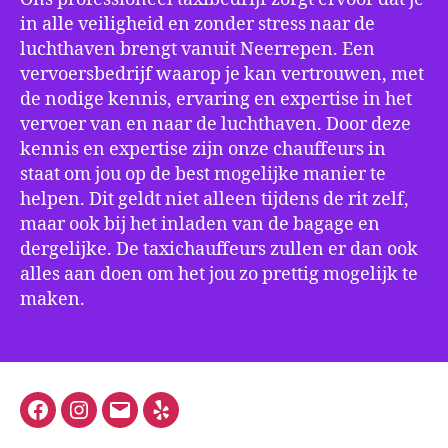
in alle veiligheid en zonder stress naar de
luchthaven brengt vanuit Neerrepen. Een
vervoersbedrijf waarop je kan vertrouwen, met
de nodige kennis, ervaring en expertise in het
vervoer van en naar de luchthaven. Door deze
kennis en expertise zijn onze chauffeurs in
staat om jou op de best mogelijke manier te
helpen. Dit geldt niet alleen tijdens de rit zelf,
maar ook bij het inladen van de bagage en
dergelijke. De taxichauffeurs zullen er dan ook
alles aan doen om het jou zo prettig mogelijk te
maken.
Facebook
Instagram
E-
Yelp