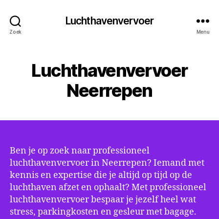
Luchthavenvervoer
Zoek
Menu
Luchthavenvervoer
Neerrepen
Ben je op zoek naar professioneel
luchthavenvervoer in Neerrepen? Iemand met
kennis en expertise die je altijd op tijd op de
luchthaven afzet en ophaalt? Met professioneel
luchthavenvervoer bespaar je jezelf heel wat
stress, parkingkosten en gesleur met bagage.