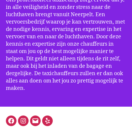
in alle veiligheid en zonder stress naar de
luchthaven brengt vanuit Neerpelt. Een
vervoersbedrijf waarop je kan vertrouwen, met
de nodige kennis, ervaring en expertise in het
vervoer van en naar de luchthaven. Door deze
kennis en expertise zijn onze chauffeurs in
staat om jou op de best mogelijke manier te
helpen. Dit geldt niet alleen tijdens de rit zelf,
maar ook bij het inladen van de bagage en
dergelijke. De taxichauffeurs zullen er dan ook
alles aan doen om het jou zo prettig mogelijk te
maken.
Facebook
Instagram
E-
Yelp