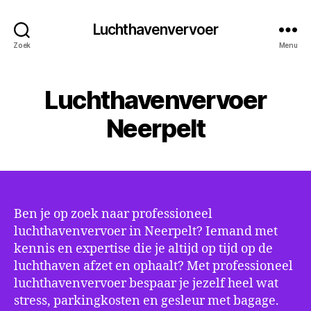
Luchthavenvervoer
Zoek
Menu
Luchthavenvervoer
Neerpelt
Ben je op zoek naar professioneel
luchthavenvervoer in Neerpelt? Iemand met
kennis en expertise die je altijd op tijd op de
luchthaven afzet en ophaalt? Met professioneel
luchthavenvervoer bespaar je jezelf heel wat
stress, parkingkosten en gesleur met bagage.