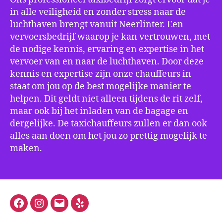
in alle veiligheid en zonder stress naar de
luchthaven brengt vanuit Neerlinter. Een
vervoersbedrijf waarop je kan vertrouwen, met
de nodige kennis, ervaring en expertise in het
vervoer van en naar de luchthaven. Door deze
kennis en expertise zijn onze chauffeurs in
staat om jou op de best mogelijke manier te
helpen. Dit geldt niet alleen tijdens de rit zelf,
maar ook bij het inladen van de bagage en
dergelijke. De taxichauffeurs zullen er dan ook
alles aan doen om het jou zo prettig mogelijk te
maken.
Facebook
Instagram
E-
Yelp