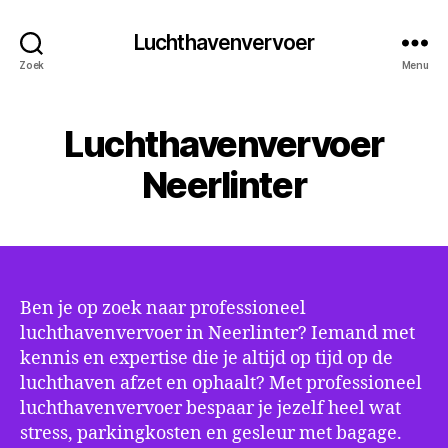
Luchthavenvervoer
Zoek
Menu
Luchthavenvervoer
Neerlinter
Ben je op zoek naar professioneel
luchthavenvervoer in Neerlinter? Iemand met
kennis en expertise die je altijd op tijd op de
luchthaven afzet en ophaalt? Met professioneel
luchthavenvervoer bespaar je jezelf heel wat
stress, parkingkosten en gesleur met bagage.