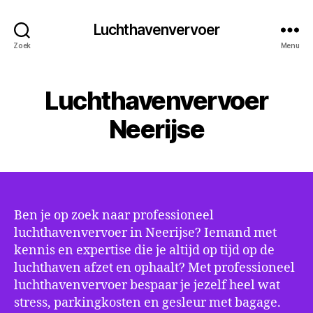
Luchthavenvervoer
Zoek
Menu
Luchthavenvervoer
Neerijse
Ben je op zoek naar professioneel
luchthavenvervoer in Neerijse? Iemand met
kennis en expertise die je altijd op tijd op de
luchthaven afzet en ophaalt? Met professioneel
luchthavenvervoer bespaar je jezelf heel wat
stress, parkingkosten en gesleur met bagage.