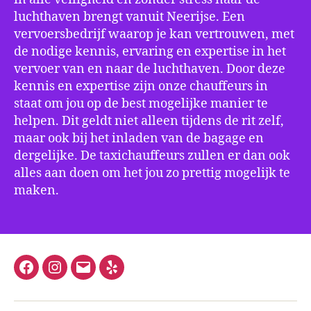
luchthaven brengt vanuit Neerijse. Een
vervoersbedrijf waarop je kan vertrouwen, met
de nodige kennis, ervaring en expertise in het
vervoer van en naar de luchthaven. Door deze
kennis en expertise zijn onze chauffeurs in
staat om jou op de best mogelijke manier te
helpen. Dit geldt niet alleen tijdens de rit zelf,
maar ook bij het inladen van de bagage en
dergelijke. De taxichauffeurs zullen er dan ook
alles aan doen om het jou zo prettig mogelijk te
maken.
Facebook
Instagram
E-
Yelp
mail