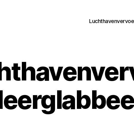
Luchthavenvervoer
hthavenver
eerglabbe