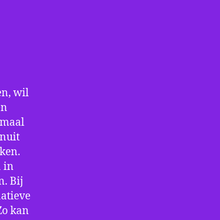
n, wil
en
nmaal
nuit
aken.
 in
. Bij
atieve
Zo kan