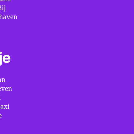
ij
thaven
je
an
even
l
taxi
e