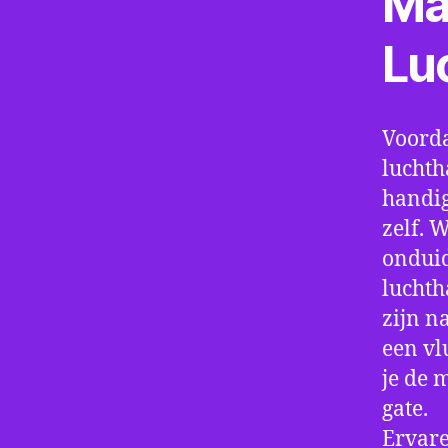
Ma
Lu
Voorda
luchth
handig
zelf. 
onduid
luchth
zijn n
een vl
je de 
gate.
Ervare