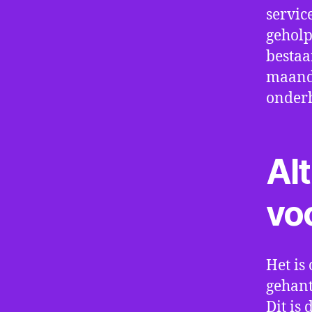
servic
geholp
bestaa
maand 
onder
Alt
vo
Het is 
gehant
Dit is