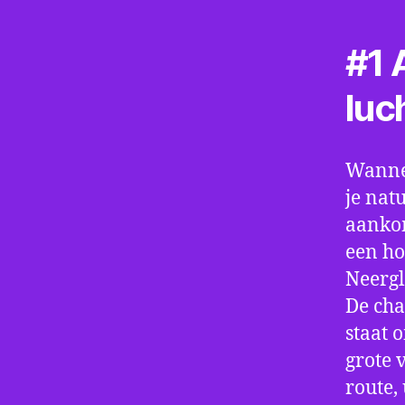
#1 A
luc
Wannee
je nat
aankom
een ho
Neergl
De cha
staat 
grote 
route,