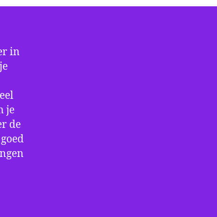
r in
je
eel
 je
er de
e goed
ingen