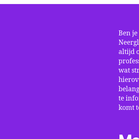
Ben je
Neergl
altijd
profes
wat st
hierov
belang
te inf
komt t