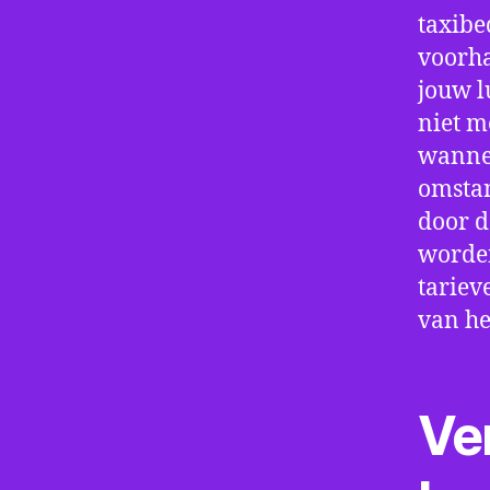
taxibe
voorha
jouw l
niet m
wannee
omstan
door d
worden
tariev
van he
Ve