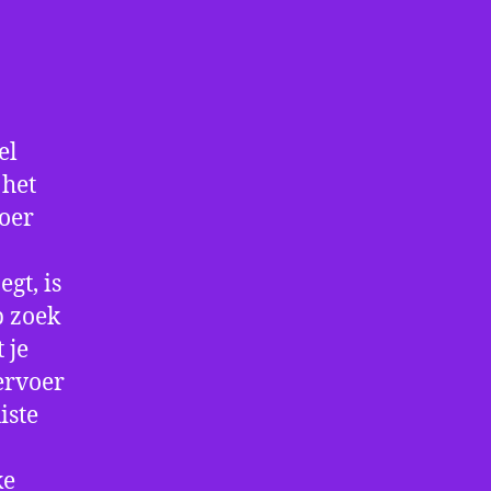
el
 het
voer
gt, is
p zoek
 je
ervoer
iste
ke