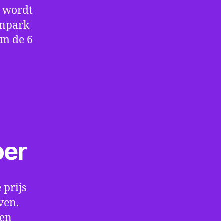
e wordt
enpark
om de 6
oer
 prijs
ven.
een