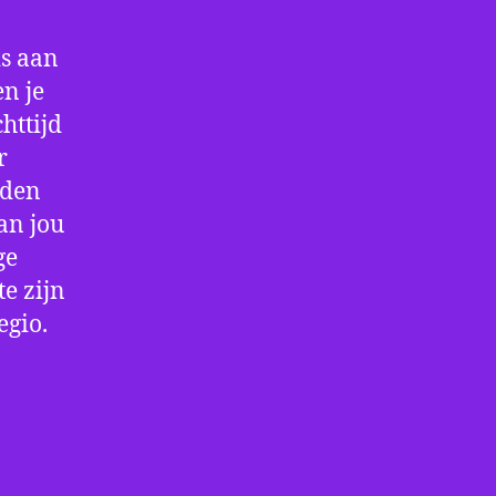
is aan
n je
httijd
r
rden
an jou
ge
e zijn
egio.