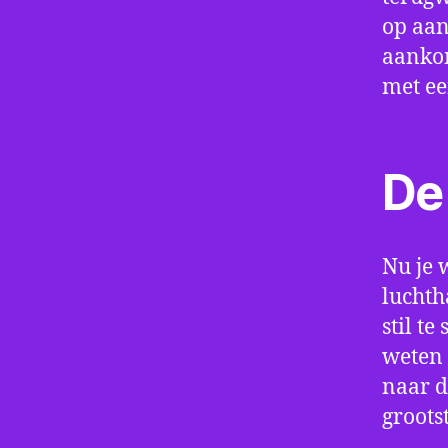
op aan
aankom
met e
De 
Nu je 
luchth
stil t
weten 
naar d
groots