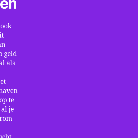
ten
 ook
it
an
p geld
al als
et
thaven
op te
al je
arom
ucht