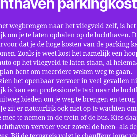
chthaven parkingkos
het wegbrengen naar het vliegveld zelf, is het
jk om je te laten ophalen op de luchthaven. D
ervoor dat je de hoge kosten van de parking k
men. Zoals je weet kost het namelijk een hoo
auto op het vliegveld te laten staan, al helema
 plan bent om meerdere weken weg te gaan.
ien het openbaar vervoer in veel gevallen ni
jk is kan een professionele taxi naar de luch
 uitweg bieden om je weg te brengen en terug 
 Je zit er natuurlijk ook niet op te wachten om 
 mee te nemen in de trein of de bus. Kies da
uchthaven vervoer voor zowel de heen- als de
eg. Bij de terugreis volgt je chauffeur jouw vl