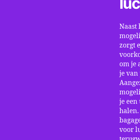
lu
Naast 
mogeli
zorgt 
voorko
om je 
je van
Aangez
mogeli
je een
halen.
bagage
voor l
terugw