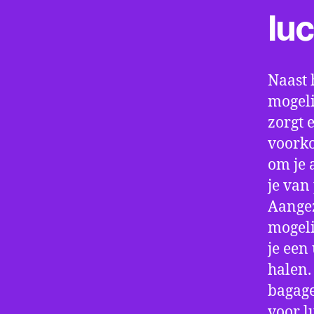
lu
Naast 
mogeli
zorgt 
voorko
om je 
je van
Aangez
mogeli
je een
halen.
bagage
voor l