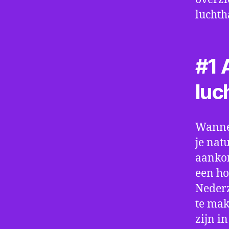
luchth
#1 A
luc
Wannee
je nat
aankom
een ho
Nederz
te mak
zijn i