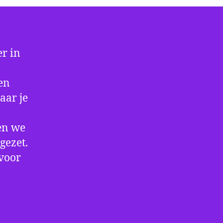
r in
 en
aar je
en we
gezet.
 voor