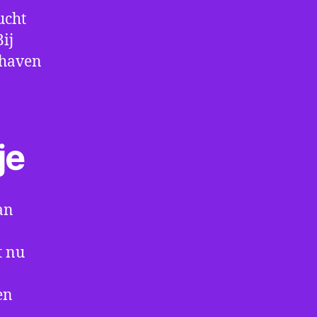
ucht
ij
thaven
je
an
t nu
en