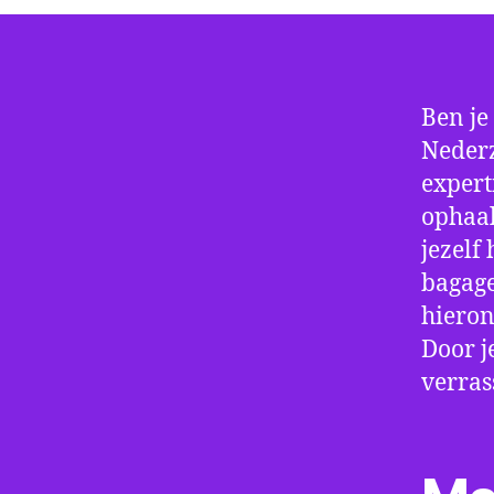
Ben je
Neder
experti
ophaal
jezelf
bagage
hieron
Door j
verras