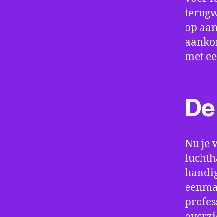
terugw
op aan
aankom
met e
De 
Nu je 
lucht
handig
eenmaa
profes
overzi