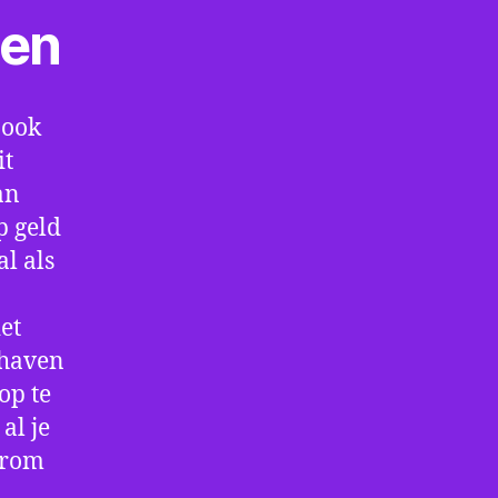
ten
 ook
it
an
p geld
al als
et
thaven
op te
al je
arom