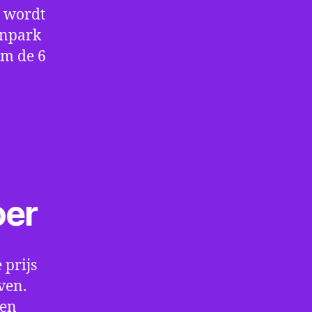
e wordt
enpark
om de 6
oer
 prijs
ven.
een