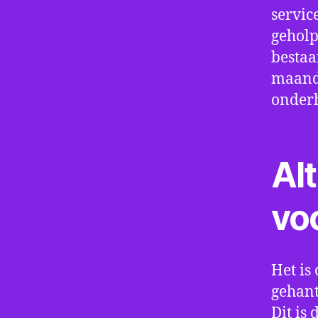
servic
geholp
bestaa
maand 
onder
Alt
vo
Het is 
gehant
Dit is