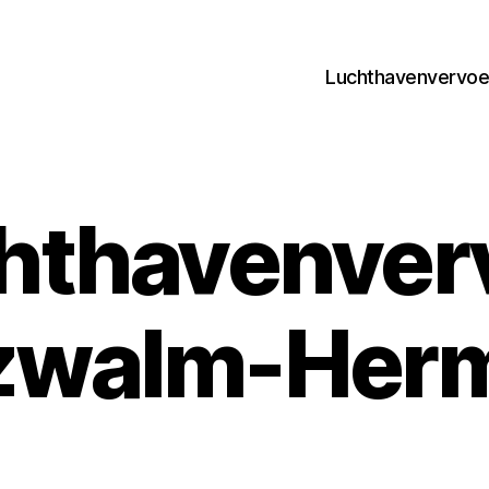
Luchthavenvervoer
hthavenver
zwalm-Her