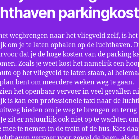
chthaven parkingkos
het wegbrengen naar het vliegveld zelf, is het
jk om je te laten ophalen op de luchthaven. D
ervoor dat je de hoge kosten van de parking k
men. Zoals je weet kost het namelijk een hoo
auto op het vliegveld te laten staan, al helema
 plan bent om meerdere weken weg te gaan.
ien het openbaar vervoer in veel gevallen ni
jk is kan een professionele taxi naar de luch
 uitweg bieden om je weg te brengen en terug 
 Je zit er natuurlijk ook niet op te wachten om 
 mee te nemen in de trein of de bus. Kies da
uchthaven vervoer voor zowel de heen- als de