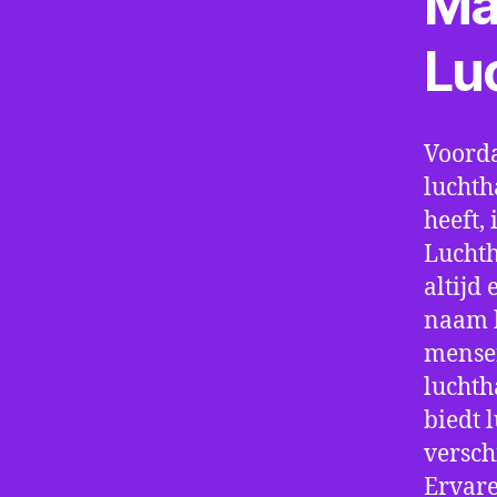
Ma
Lu
Voorda
lucht
heeft, 
Luchth
altijd
naam h
mensen
luchth
biedt 
verschi
Ervare