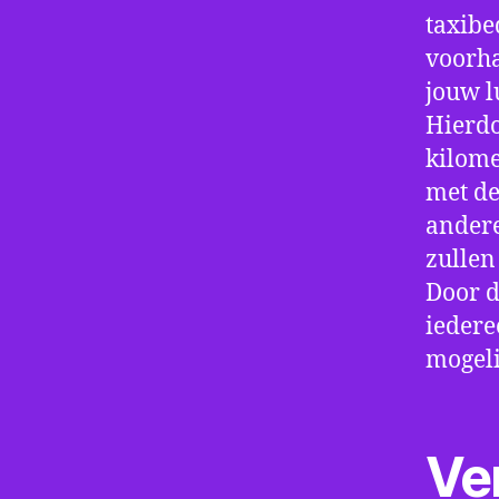
taxibe
voorha
jouw 
Hierdo
kilome
met de
andere
zullen
Door d
iedere
mogeli
Ve