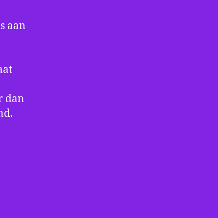
is aan
aat
r dan
nd.