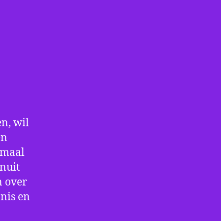
n, wil
en
nmaal
nuit
n over
nis en