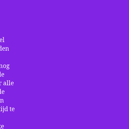
el
den
 nog
de
 alle
de
an
ijd te
ke