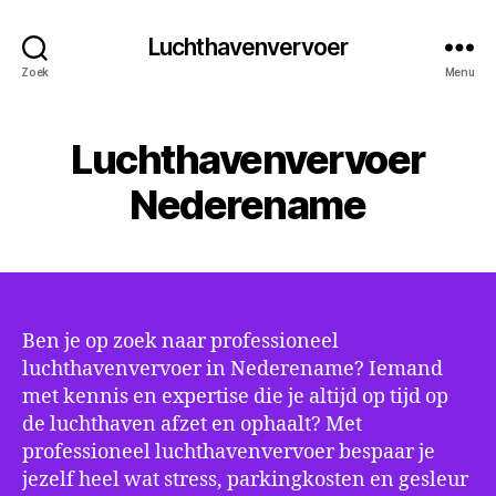
Luchthavenvervoer
Zoek
Menu
Luchthavenvervoer
Nederename
Ben je op zoek naar professioneel
luchthavenvervoer in Nederename? Iemand
met kennis en expertise die je altijd op tijd op
de luchthaven afzet en ophaalt? Met
professioneel luchthavenvervoer bespaar je
jezelf heel wat stress, parkingkosten en gesleur