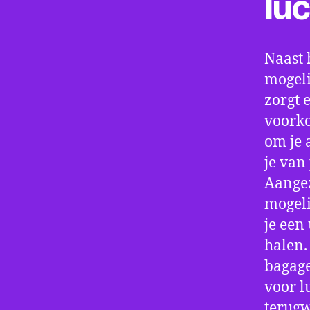
lu
Naast 
mogeli
zorgt 
voorko
om je 
je van
Aangez
mogeli
je een
halen.
bagage
voor l
terugw