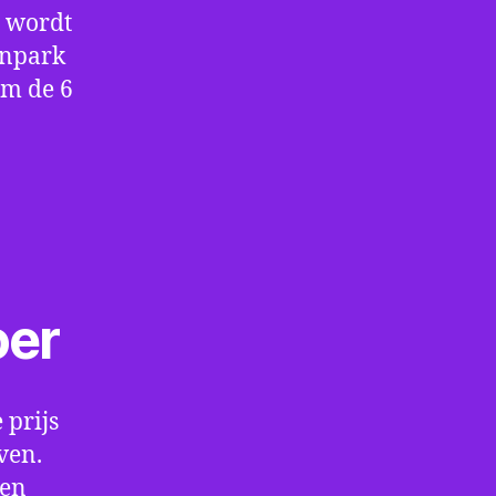
e wordt
enpark
om de 6
oer
 prijs
ven.
een