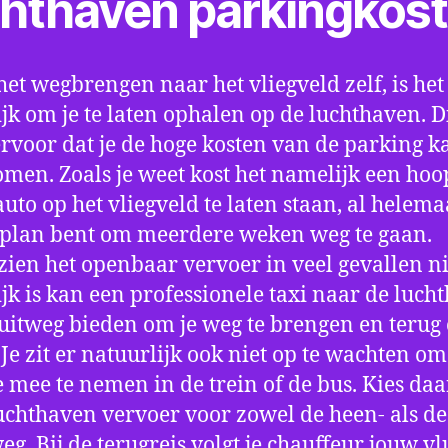
chthaven parkingkos
het wegbrengen naar het vliegveld zelf, is het
jk om je te laten ophalen op de luchthaven. D
ervoor dat je de hoge kosten van de parking k
men. Zoals je weet kost het namelijk een hoo
auto op het vliegveld te laten staan, al helema
 plan bent om meerdere weken weg te gaan.
ien het openbaar vervoer in veel gevallen ni
jk is kan een professionele taxi naar de luch
 uitweg bieden om je weg te brengen en terug 
 Je zit er natuurlijk ook niet op te wachten om 
 mee te nemen in de trein of de bus. Kies da
uchthaven vervoer voor zowel de heen- als de
eg. Bij de terugreis volgt je chauffeur jouw vl