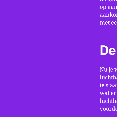
op aan
aankom
met e
De 
Nu je 
luchth
te sta
wat er
luchth
voorde