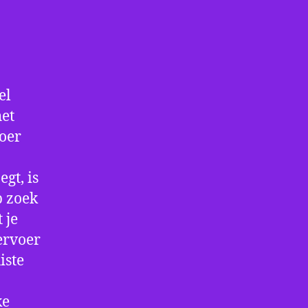
el
het
voer
gt, is
p zoek
 je
ervoer
iste
ke