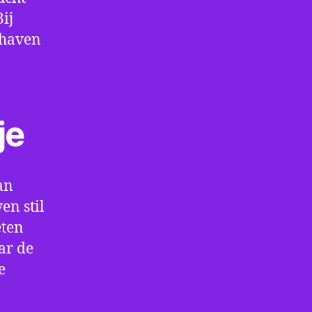
ij
thaven
je
an
en stil
eten
ar de
e