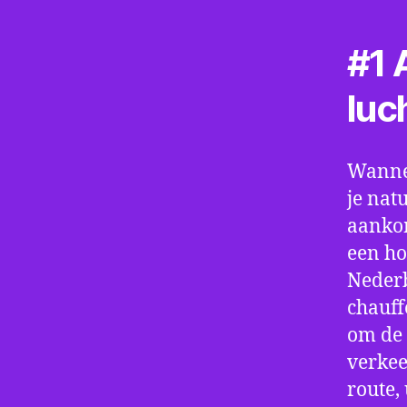
#1 A
luc
Wannee
je nat
aankom
een ho
Nederb
chauff
om de 
verkee
route,