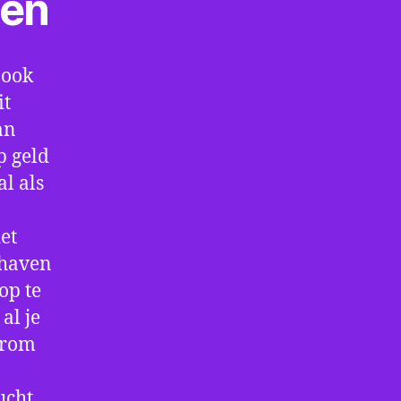
ten
 ook
it
an
p geld
al als
et
thaven
op te
al je
arom
ucht