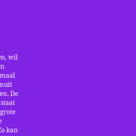
n, wil
en
nmaal
nuit
en. De
staat
 grote
e
Zo kan