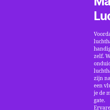
Ma
Lu
Voorda
luchth
handig
zelf. 
onduid
luchth
zijn n
een vl
je de 
gate.
Ervare