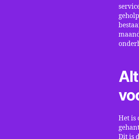
servic
geholp
bestaa
maand 
onder
Alt
vo
Het is 
gehant
Dit is