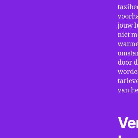
taxibe
voorha
jouw l
niet m
wannee
omstan
door d
worden
tariev
van he
Ve