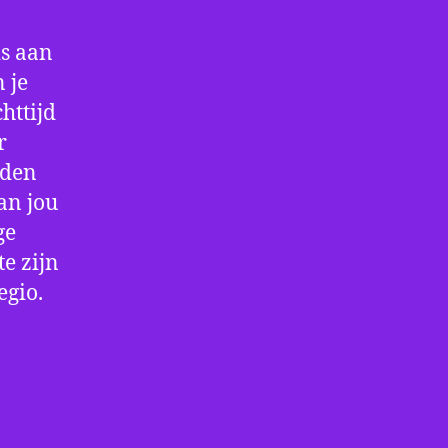
is aan
 je
httijd
r
rden
an jou
ge
e zijn
egio.