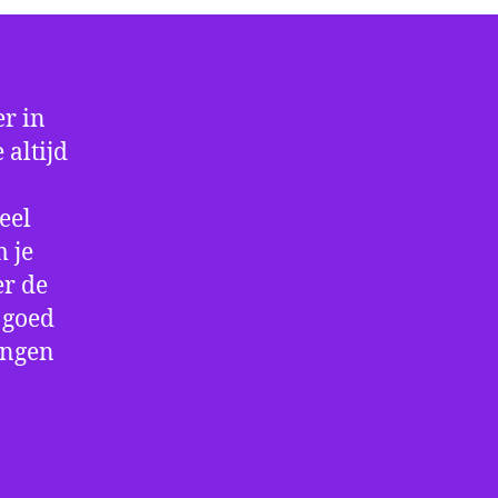
r in
 altijd
eel
 je
er de
e goed
ingen