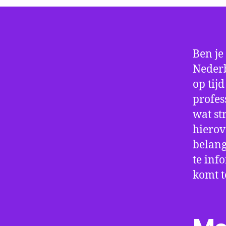
Ben je
Nederb
op tij
profes
wat st
hierov
belang
te inf
komt t