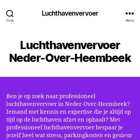
Luchthavenvervoer
Zoek
Menu
Luchthavenvervoer
Neder-Over-Heembeek
Ben je op zoek naar professioneel
luchthavenvervoer in Neder-Over-Heembeek?
Iemand met kennis en expertise die je altijd op
tijd op de luchthaven afzet en ophaalt? Met
professioneel luchthavenvervoer bespaar je
jezelf heel wat stress, parkingkosten en gesleur