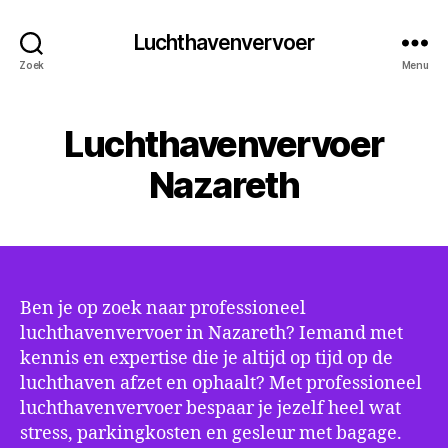
Luchthavenvervoer
Zoek
Menu
Luchthavenvervoer
Nazareth
Ben je op zoek naar professioneel
luchthavenvervoer in Nazareth? Iemand met
kennis en expertise die je altijd op tijd op de
luchthaven afzet en ophaalt? Met professioneel
luchthavenvervoer bespaar je jezelf heel wat
stress, parkingkosten en gesleur met bagage.