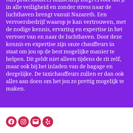
in alle veiligheid en zonder stress naar de
luchthaven brengt vanuit Nazareth. Een
vervoersbedrijf waarop je kan vertrouwen, met
de nodige kennis, ervaring en expertise in het
vervoer van en naar de luchthaven. Door deze
kennis en expertise zijn onze chauffeurs in
staat om jou op de best mogelijke manier te
helpen. Dit geldt niet alleen tijdens de rit zelf,
maar ook bij het inladen van de bagage en
dergelijke. De taxichauffeurs zullen er dan ook
alles aan doen om het jou zo prettig mogelijk te
maken.
Facebook
Instagram
E-
Yelp