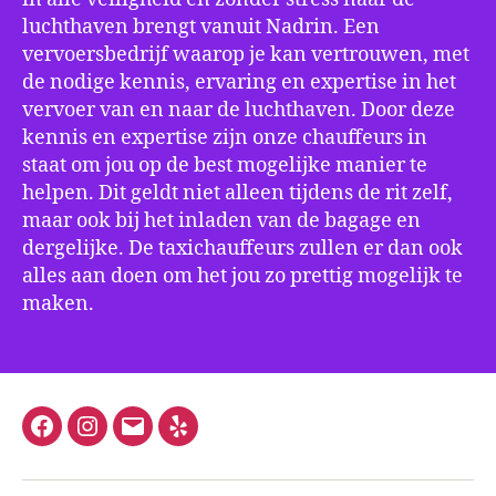
luchthaven brengt vanuit Nadrin. Een
vervoersbedrijf waarop je kan vertrouwen, met
de nodige kennis, ervaring en expertise in het
vervoer van en naar de luchthaven. Door deze
kennis en expertise zijn onze chauffeurs in
staat om jou op de best mogelijke manier te
helpen. Dit geldt niet alleen tijdens de rit zelf,
maar ook bij het inladen van de bagage en
dergelijke. De taxichauffeurs zullen er dan ook
alles aan doen om het jou zo prettig mogelijk te
maken.
Facebook
Instagram
E-
Yelp
mail