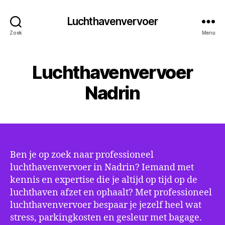
Luchthavenvervoer
Zoek
Menu
Luchthavenvervoer
Nadrin
Ben je op zoek naar professioneel
luchthavenvervoer in Nadrin? Iemand met
kennis en expertise die je altijd op tijd op de
luchthaven afzet en ophaalt? Met professioneel
luchthavenvervoer bespaar je jezelf heel wat
stress, parkingkosten en gesleur met bagage.