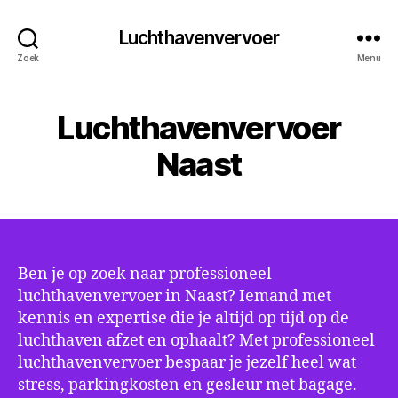
Luchthavenvervoer
Zoek
Menu
Luchthavenvervoer
Naast
Ben je op zoek naar professioneel
luchthavenvervoer in Naast? Iemand met
kennis en expertise die je altijd op tijd op de
luchthaven afzet en ophaalt? Met professioneel
luchthavenvervoer bespaar je jezelf heel wat
stress, parkingkosten en gesleur met bagage.