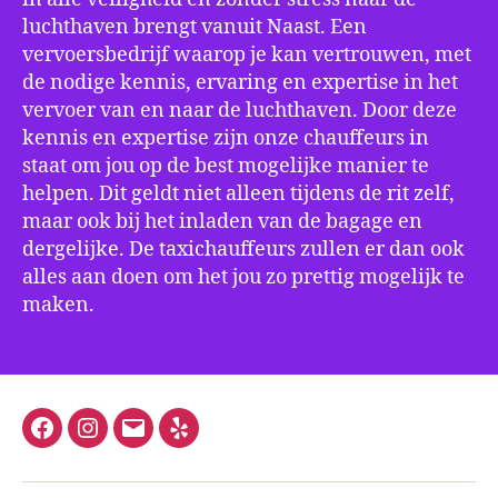
luchthaven brengt vanuit Naast. Een
vervoersbedrijf waarop je kan vertrouwen, met
de nodige kennis, ervaring en expertise in het
vervoer van en naar de luchthaven. Door deze
kennis en expertise zijn onze chauffeurs in
staat om jou op de best mogelijke manier te
helpen. Dit geldt niet alleen tijdens de rit zelf,
maar ook bij het inladen van de bagage en
dergelijke. De taxichauffeurs zullen er dan ook
alles aan doen om het jou zo prettig mogelijk te
maken.
Facebook
Instagram
E-
Yelp
mail