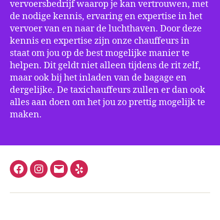
vervoersbedrijf waarop je kan vertrouwen, met
de nodige kennis, ervaring en expertise in het
vervoer van en naar de luchthaven. Door deze
kennis en expertise zijn onze chauffeurs in
staat om jou op de best mogelijke manier te
helpen. Dit geldt niet alleen tijdens de rit zelf,
maar ook bij het inladen van de bagage en
dergelijke. De taxichauffeurs zullen er dan ook
alles aan doen om het jou zo prettig mogelijk te
maken.
Facebook
Instagram
E-
Yelp
mail