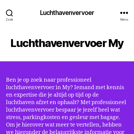
Luchthavenvervoer
Zoek
Menu
Luchthavenvervoer My
Ben je op zoek naar professioneel
luchthavenvervoer in My? Iemand met kennis
en expertise die je altijd op tijd op de
luchthaven afzet en ophaalt? Met professioneel
luchthavenvervoer bespaar je jezelf heel wat
stress, parkingkosten en gesleur met bagage.
Om je hierover wat meer te vertellen, hebben
we hieronder de belangrijkste informatie voor