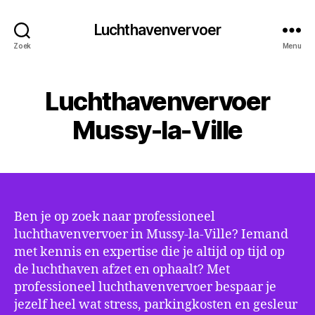
Luchthavenvervoer
Zoek
Menu
Luchthavenvervoer
Mussy-la-Ville
Ben je op zoek naar professioneel
luchthavenvervoer in Mussy-la-Ville? Iemand
met kennis en expertise die je altijd op tijd op
de luchthaven afzet en ophaalt? Met
professioneel luchthavenvervoer bespaar je
jezelf heel wat stress, parkingkosten en gesleur