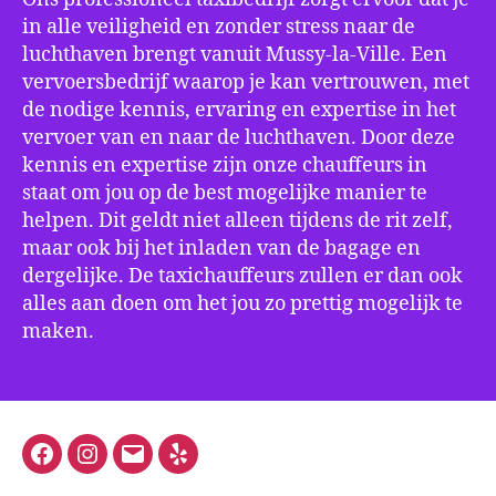
in alle veiligheid en zonder stress naar de
luchthaven brengt vanuit Mussy-la-Ville. Een
vervoersbedrijf waarop je kan vertrouwen, met
de nodige kennis, ervaring en expertise in het
vervoer van en naar de luchthaven. Door deze
kennis en expertise zijn onze chauffeurs in
staat om jou op de best mogelijke manier te
helpen. Dit geldt niet alleen tijdens de rit zelf,
maar ook bij het inladen van de bagage en
dergelijke. De taxichauffeurs zullen er dan ook
alles aan doen om het jou zo prettig mogelijk te
maken.
Facebook
Instagram
E-
Yelp