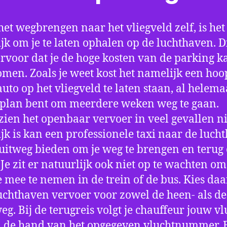
het wegbrengen naar het vliegveld zelf, is het
jk om je te laten ophalen op de luchthaven. D
ervoor dat je de hoge kosten van de parking k
men. Zoals je weet kost het namelijk een hoo
auto op het vliegveld te laten staan, al helema
 plan bent om meerdere weken weg te gaan.
ien het openbaar vervoer in veel gevallen ni
jk is kan een professionele taxi naar de luch
 uitweg bieden om je weg te brengen en terug 
 Je zit er natuurlijk ook niet op te wachten om 
 mee te nemen in de trein of de bus. Kies da
uchthaven vervoer voor zowel de heen- als de
eg. Bij de terugreis volgt je chauffeur jouw vl
 de hand van het opgegeven vluchtnummer. B