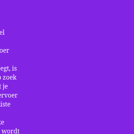
el
voer
gt, is
p zoek
 je
ervoer
iste
ke
e wordt