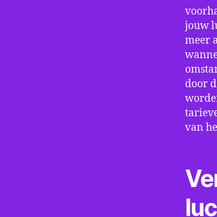
voorha
jouw l
meer a
wannee
omstan
door d
worden
tariev
van he
Ve
lu