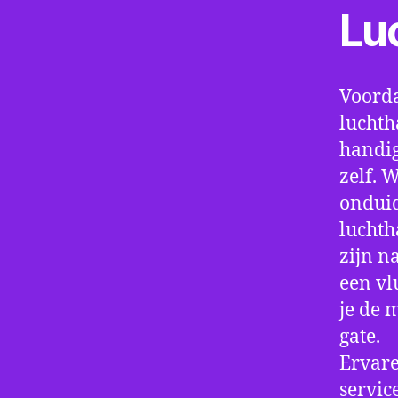
Lu
Voorda
luchth
handig
zelf. 
onduid
luchth
zijn n
een vl
je de 
gate.
Ervare
servic