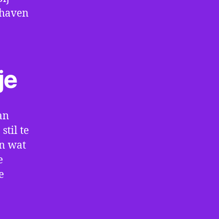
thaven
je
an
til te
en wat
e
e