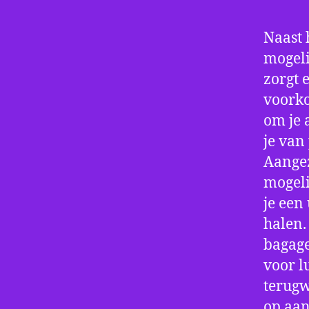
Naast 
mogeli
zorgt 
voorko
om je 
je van
Aangez
mogeli
je een
halen.
bagage
voor l
terugw
op aan