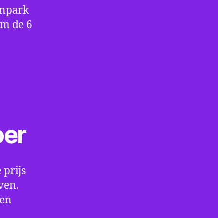
enpark
om de 6
oer
 prijs
ven.
een