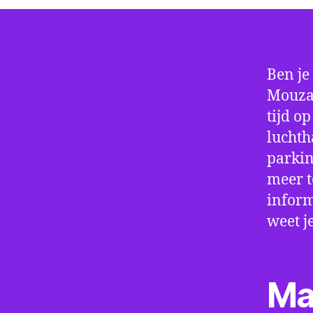
Ben je
Mouzai
tijd o
luchth
parkin
meer t
inform
weet j
Ma