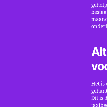
geholp
bestaa
maand 
onder
Alt
vo
Het is 
gehant
Dit is
taxibe