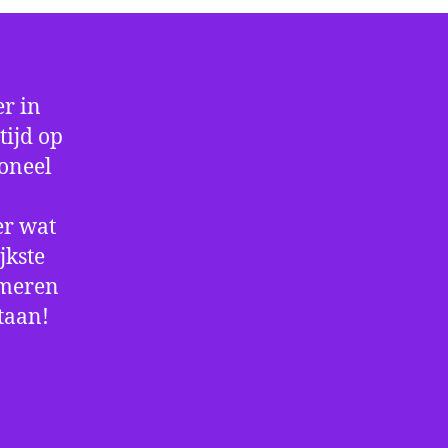
r in
tijd op
ioneel
er wat
jkste
rmeren
staan!