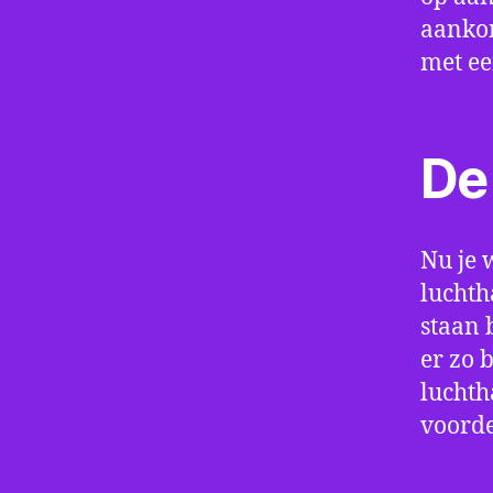
aankom
met e
De 
Nu je 
luchth
staan 
er zo 
luchth
voorde