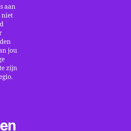
is aan
 niet
jd
r
rden
an jou
ge
e zijn
egio.
ten