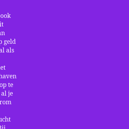
 ook
it
an
p geld
al als
et
thaven
op te
al je
arom
ucht
ij