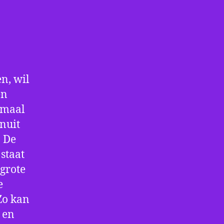
n, wil
en
nmaal
nuit
. De
staat
 grote
e
Zo kan
 en