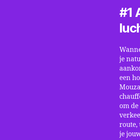
#1 A
luc
Wannee
je nat
aankom
een ho
Mouzai
chauff
om de 
verkee
route,
je jou