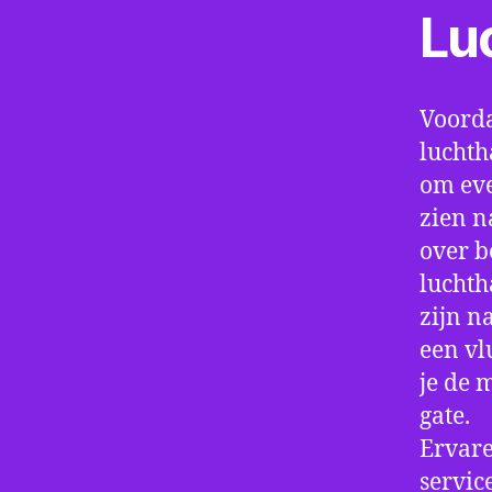
Lu
Voorda
luchth
om eve
zien n
over b
luchth
zijn n
een vl
je de 
gate.
Ervare
servic