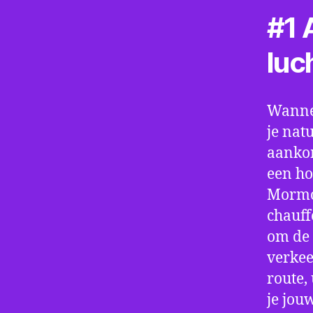
#1 A
luc
Wannee
je nat
aankom
een ho
Mormon
chauff
om de 
verkee
route,
je jou