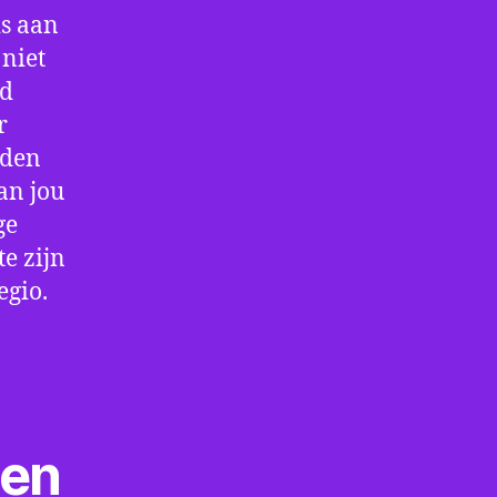
is aan
niet
jd
r
rden
an jou
ge
e zijn
egio.
ten