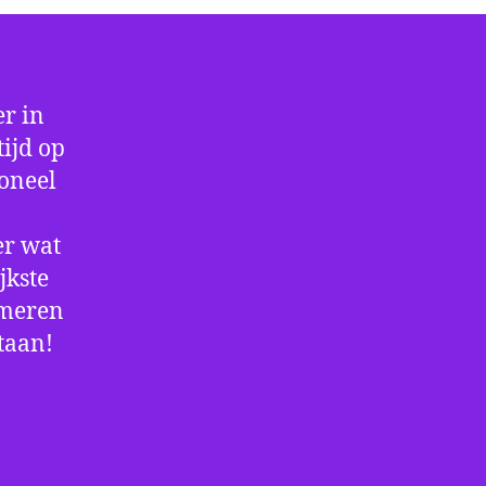
r in
ijd op
ioneel
er wat
jkste
rmeren
staan!