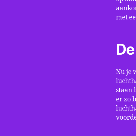
aankom
met e
De 
Nu je 
luchth
staan 
er zo 
luchth
voorde