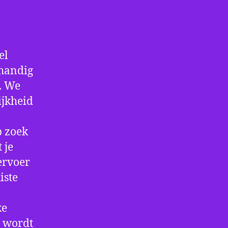
el
 handig
f. We
ijkheid
p zoek
 je
ervoer
iste
ke
e wordt