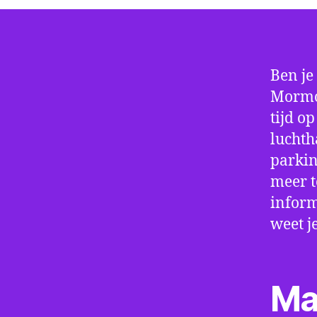
Ben je
Mormon
tijd o
luchth
parkin
meer t
inform
weet j
Ma