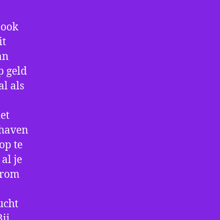
 ook
it
an
p geld
al als
et
thaven
op te
al je
arom
ucht
ij