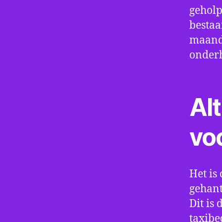
geholp
bestaa
maand 
onder
Alt
vo
Het is 
gehant
Dit is
taxibe