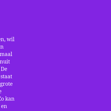
n, wil
en
nmaal
nuit
 De
staat
 grote
e
Zo kan
 en