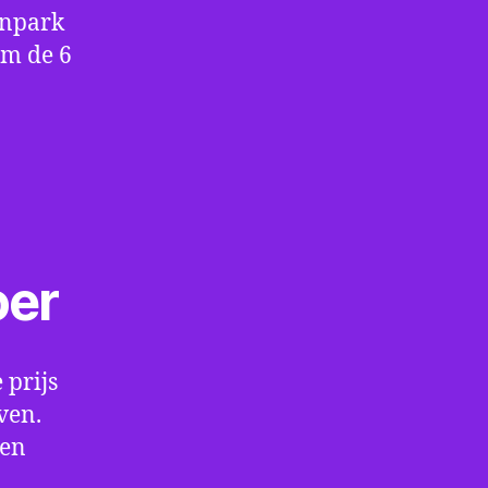
enpark
om de 6
oer
 prijs
ven.
een