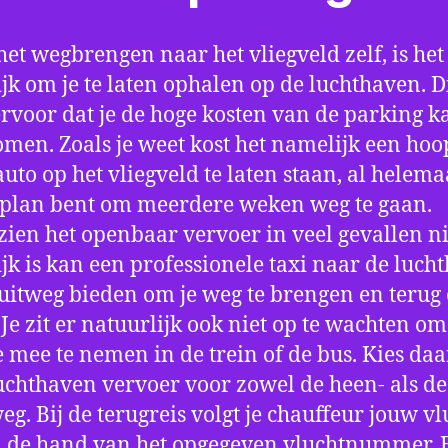
het wegbrengen naar het vliegveld zelf, is het
jk om je te laten ophalen op de luchthaven. D
ervoor dat je de hoge kosten van de parking k
men. Zoals je weet kost het namelijk een hoo
auto op het vliegveld te laten staan, al helema
 plan bent om meerdere weken weg te gaan.
ien het openbaar vervoer in veel gevallen ni
jk is kan een professionele taxi naar de luch
 uitweg bieden om je weg te brengen en terug 
 Je zit er natuurlijk ook niet op te wachten om 
 mee te nemen in de trein of de bus. Kies da
uchthaven vervoer voor zowel de heen- als de
eg. Bij de terugreis volgt je chauffeur jouw vl
 de hand van het opgegeven vluchtnummer. B