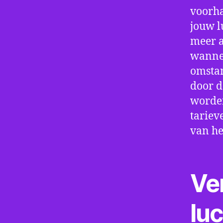
voorha
jouw l
meer a
wannee
omstan
door d
worden
tariev
van he
Ve
lu