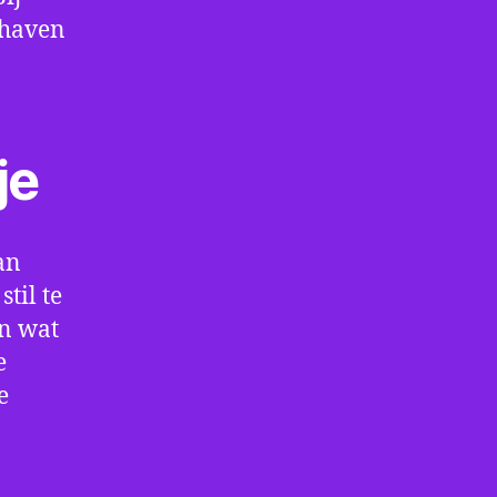
thaven
je
an
til te
en wat
e
e