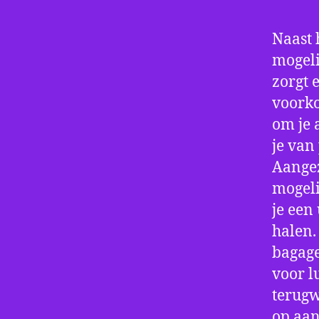
Naast 
mogeli
zorgt 
voorko
om je 
je van
Aangez
mogeli
je een
halen.
bagage
voor l
terugw
op aan