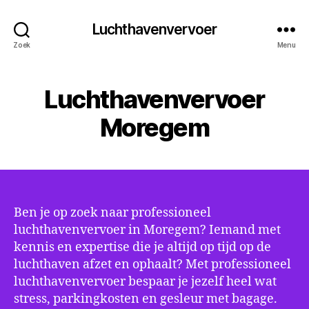
Luchthavenvervoer
Zoek
Menu
Luchthavenvervoer
Moregem
Ben je op zoek naar professioneel
luchthavenvervoer in Moregem? Iemand met
kennis en expertise die je altijd op tijd op de
luchthaven afzet en ophaalt? Met professioneel
luchthavenvervoer bespaar je jezelf heel wat
stress, parkingkosten en gesleur met bagage.