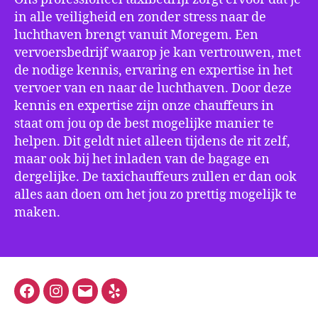
in alle veiligheid en zonder stress naar de
luchthaven brengt vanuit Moregem. Een
vervoersbedrijf waarop je kan vertrouwen, met
de nodige kennis, ervaring en expertise in het
vervoer van en naar de luchthaven. Door deze
kennis en expertise zijn onze chauffeurs in
staat om jou op de best mogelijke manier te
helpen. Dit geldt niet alleen tijdens de rit zelf,
maar ook bij het inladen van de bagage en
dergelijke. De taxichauffeurs zullen er dan ook
alles aan doen om het jou zo prettig mogelijk te
maken.
Facebook
Instagram
E-
Yelp