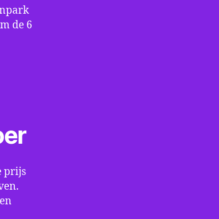
enpark
om de 6
oer
 prijs
ven.
een