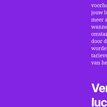
voorha
jouw l
meer a
wannee
omstan
door d
worden
tariev
van he
Ve
lu