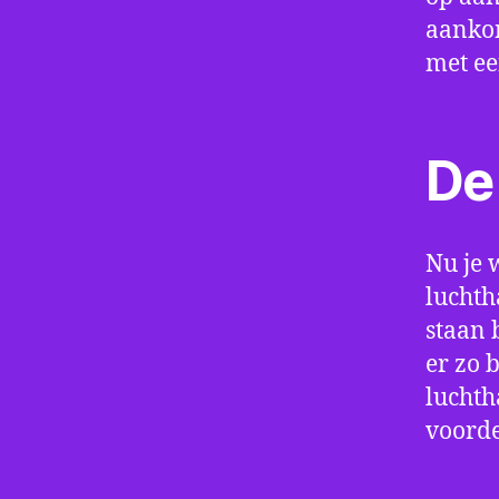
aankom
met e
De 
Nu je 
luchth
staan 
er zo 
luchth
voorde