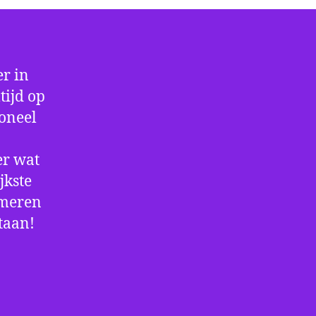
r in
tijd op
ioneel
er wat
jkste
rmeren
staan!