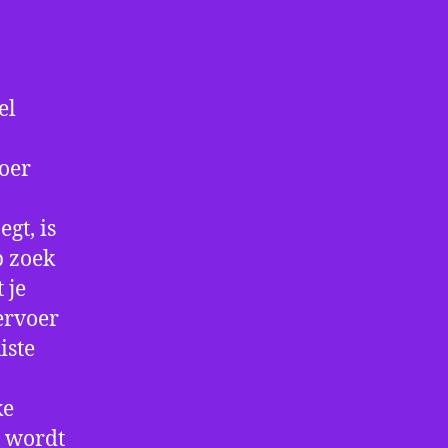
el
voer
gt, is
p zoek
 je
ervoer
iste
ke
e wordt