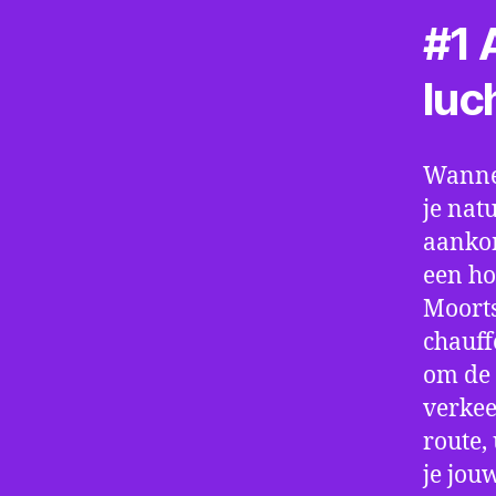
#1 A
luc
Wannee
je nat
aankom
een ho
Moorts
chauff
om de 
verkee
route,
je jou