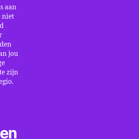
is aan
 niet
jd
r
rden
an jou
ge
e zijn
egio.
ten