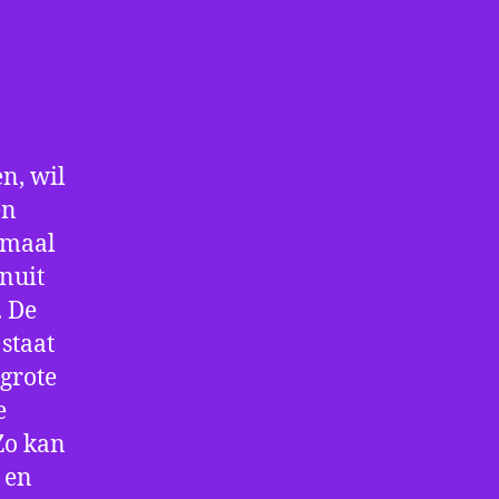
n, wil
en
nmaal
nuit
. De
staat
 grote
e
Zo kan
 en