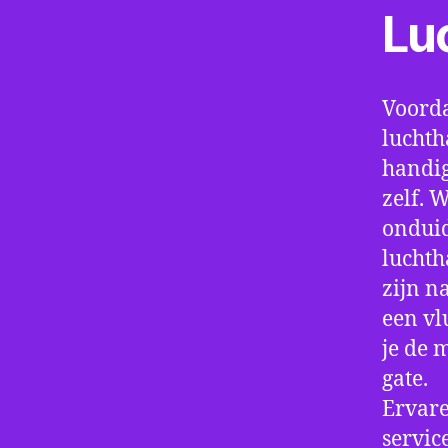
Lu
Voorda
luchth
handig
zelf. 
onduid
luchth
zijn n
een vl
je de 
gate.
Ervare
servic