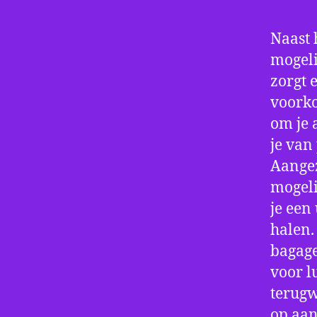
Naast 
mogeli
zorgt 
voorko
om je 
je van
Aangez
mogeli
je een
halen.
bagage
voor l
terugw
op aan