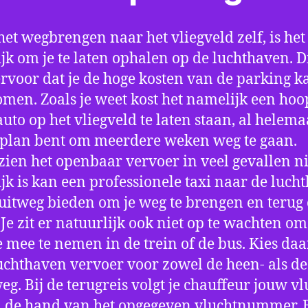
het wegbrengen naar het vliegveld zelf, is het
jk om je te laten ophalen op de luchthaven. D
ervoor dat je de hoge kosten van de parking k
men. Zoals je weet kost het namelijk een hoo
auto op het vliegveld te laten staan, al helema
 plan bent om meerdere weken weg te gaan.
ien het openbaar vervoer in veel gevallen ni
jk is kan een professionele taxi naar de luch
 uitweg bieden om je weg te brengen en terug 
 Je zit er natuurlijk ook niet op te wachten om 
 mee te nemen in de trein of de bus. Kies da
uchthaven vervoer voor zowel de heen- als de
eg. Bij de terugreis volgt je chauffeur jouw vl
 de hand van het opgegeven vluchtnummer. B