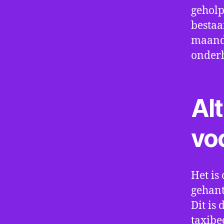
geholp
bestaa
maand 
onder
Alt
vo
Het is 
gehant
Dit is
taxibe