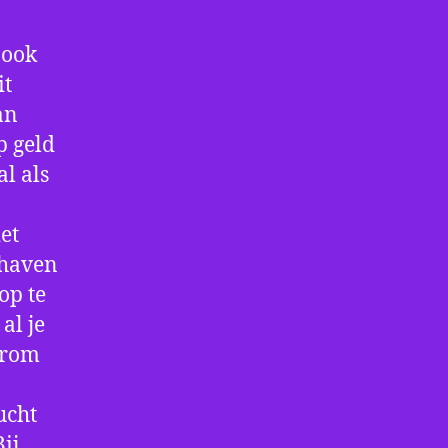
 ook
it
an
p geld
al als
et
thaven
op te
al je
arom
ucht
ij