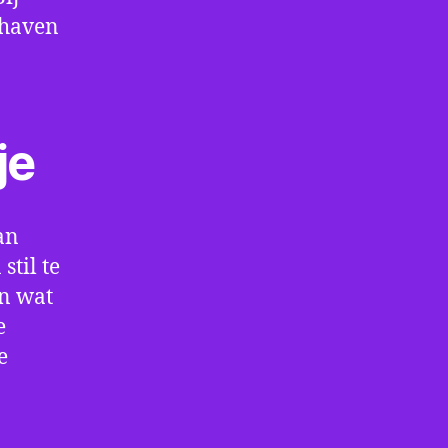
thaven
je
an
til te
en wat
e
e