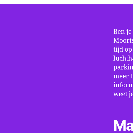
Ben je
Moorts
tijd o
luchth
parkin
meer t
inform
weet j
Ma