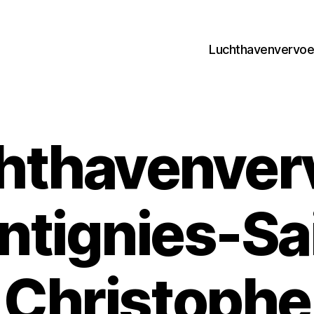
Luchthavenvervoer
hthavenver
tignies-Sa
Christophe