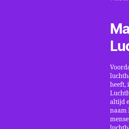
Ma
Lu
Voorda
luchth
heeft, 
Luchth
altijd
naam h
mensen
luchth