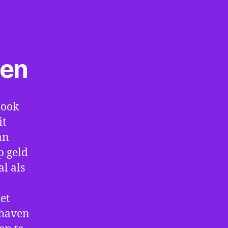
ten
 ook
it
an
p geld
al als
et
thaven