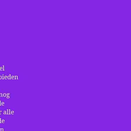
el
 bieden
 nog
de
 alle
de
an