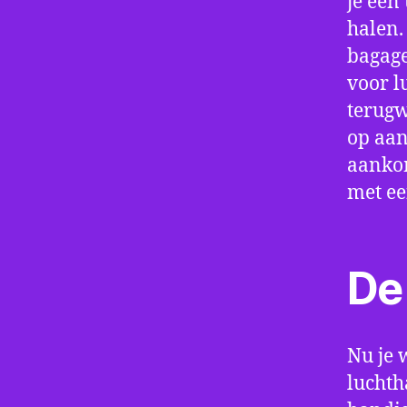
je een
halen.
bagage
voor l
terugw
op aan
aankom
met e
De 
Nu je 
luchth