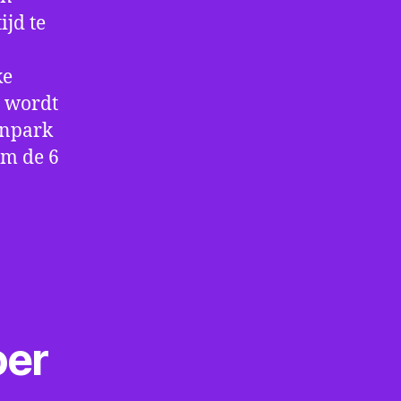
ijd te
ke
e wordt
enpark
om de 6
oer