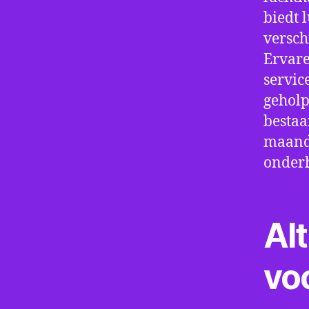
biedt 
verschi
Ervare
servic
geholp
bestaa
maand 
onder
Alt
vo