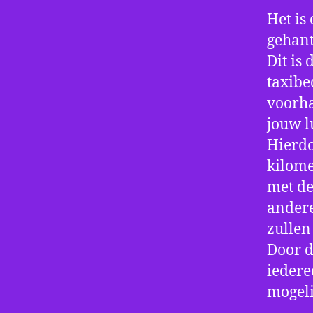
Het is 
gehant
Dit is
taxibe
voorha
jouw l
Hierdo
kilome
met de
andere
zullen
Door d
iedere
mogeli