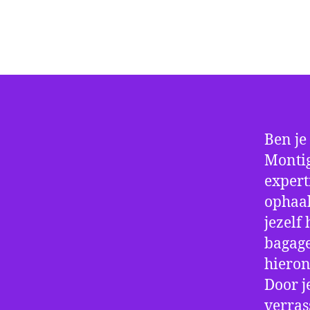
Ben je
Montig
experti
ophaal
jezelf
bagage
hieron
Door j
verras