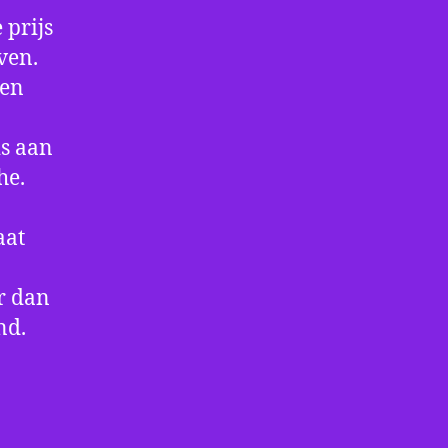
 prijs
ven.
een
is aan
he.
aat
r dan
nd.