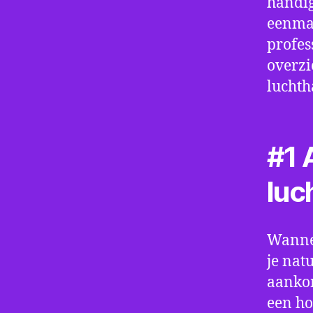
handig
eenmaa
profes
overzi
luchth
#1 A
luc
Wannee
je nat
aankom
een ho