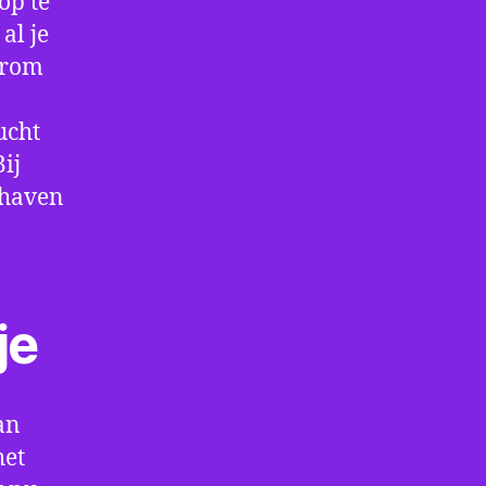
op te
al je
arom
ucht
ij
thaven
je
an
het