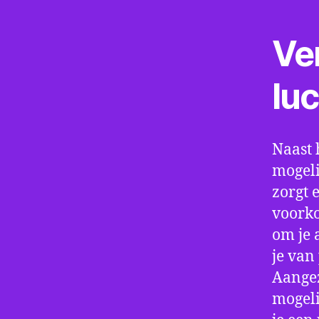
Ve
lu
Naast 
mogeli
zorgt 
voorko
om je 
je van
Aangez
mogeli