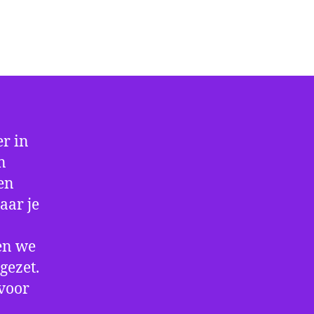
r in
n
 en
aar je
en we
gezet.
 voor