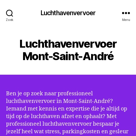
Luchthavenvervoer
Zoek
Menu
Luchthavenvervoer
Mont-Saint-André
Ben je op zoek naar professioneel
luchthavenvervoer in Mont-Saint-André?
Iemand met kennis en expertise die je altijd op
tijd op de luchthaven afzet en ophaalt? Met
professioneel luchthavenvervoer bespaar je
jezelf heel wat stress, parkingkosten en gesleur