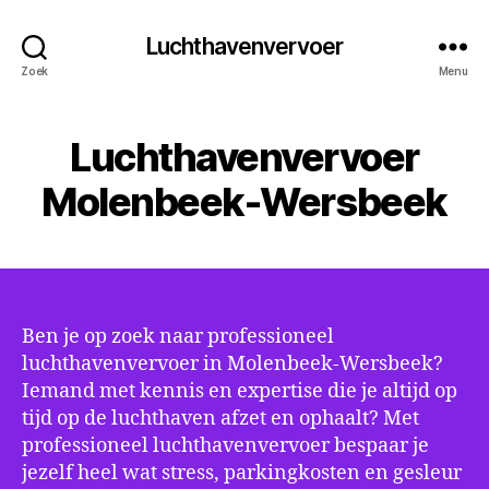
Luchthavenvervoer
Zoek
Menu
Luchthavenvervoer
Molenbeek-Wersbeek
Ben je op zoek naar professioneel
luchthavenvervoer in Molenbeek-Wersbeek?
Iemand met kennis en expertise die je altijd op
tijd op de luchthaven afzet en ophaalt? Met
professioneel luchthavenvervoer bespaar je
jezelf heel wat stress, parkingkosten en gesleur