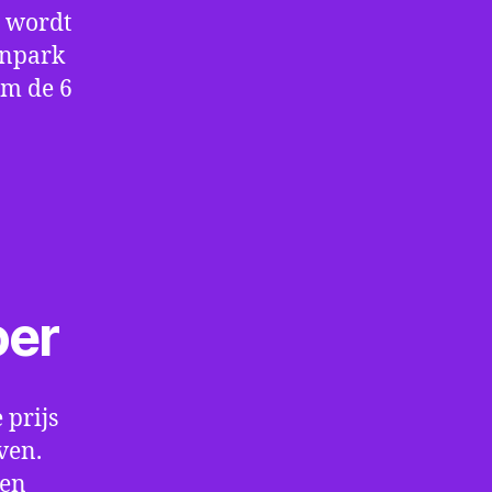
e wordt
enpark
om de 6
oer
 prijs
ven.
een