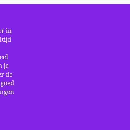
r in
tijd
eel
 je
er de
e goed
ingen