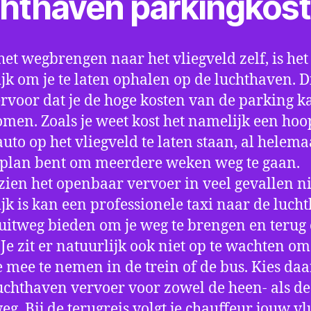
chthaven parkingkos
het wegbrengen naar het vliegveld zelf, is het
jk om je te laten ophalen op de luchthaven. D
ervoor dat je de hoge kosten van de parking k
men. Zoals je weet kost het namelijk een hoo
auto op het vliegveld te laten staan, al helema
 plan bent om meerdere weken weg te gaan.
ien het openbaar vervoer in veel gevallen ni
jk is kan een professionele taxi naar de luch
 uitweg bieden om je weg te brengen en terug 
 Je zit er natuurlijk ook niet op te wachten om 
 mee te nemen in de trein of de bus. Kies da
uchthaven vervoer voor zowel de heen- als de
eg. Bij de terugreis volgt je chauffeur jouw vl