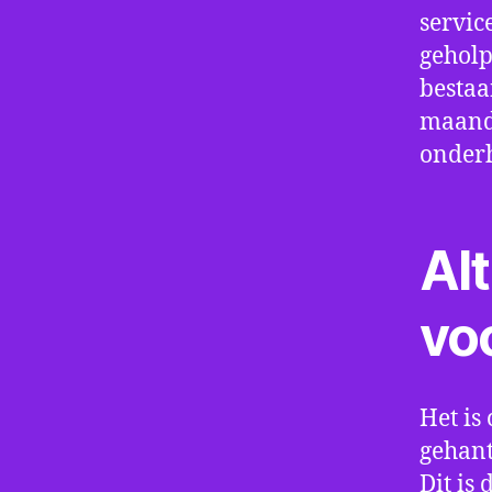
servic
geholp
bestaa
maand 
onder
Alt
vo
Het is 
gehant
Dit is