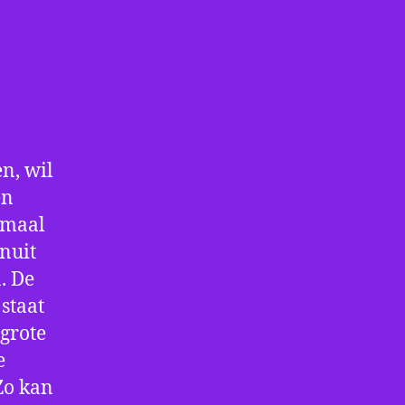
n, wil
en
nmaal
nuit
. De
staat
 grote
e
Zo kan