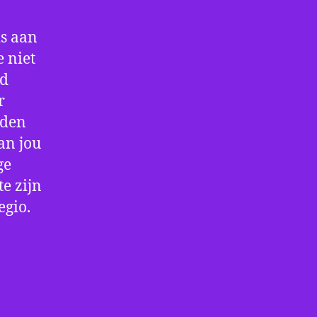
is aan
 niet
jd
r
rden
an jou
ge
e zijn
egio.