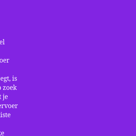
el
voer
gt, is
p zoek
 je
ervoer
iste
ke