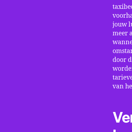
taxibe
voorha
jouw l
meer a
wannee
omstan
door d
worden
tariev
van he
Ve