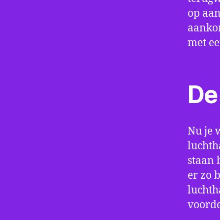
op aan
aankom
met e
De 
Nu je 
luchth
staan 
er zo 
luchth
voorde