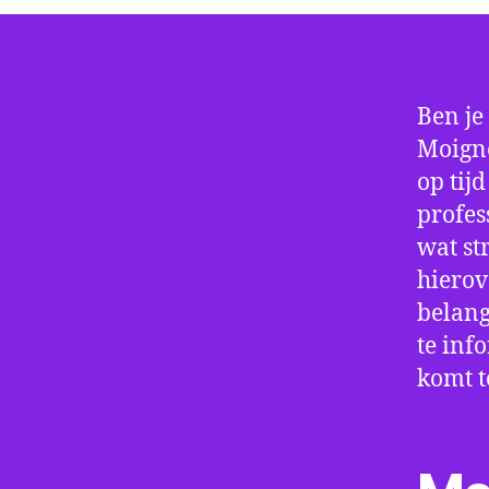
Ben je
Moigne
op tij
profes
wat st
hierov
belang
te inf
komt t