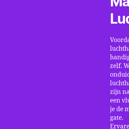
Ma
Lu
Voorda
luchth
handig
zelf. 
onduid
luchth
zijn n
een vl
je de 
gate.
Ervare