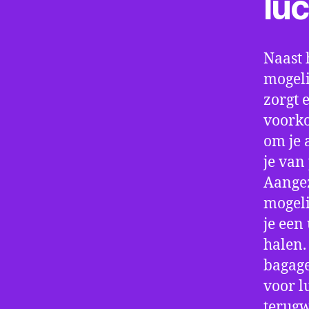
lu
Naast 
mogeli
zorgt 
voorko
om je 
je van
Aangez
mogeli
je een
halen.
bagage
voor l
terugw