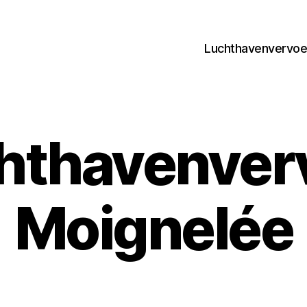
Luchthavenvervoer
hthavenver
Moignelée