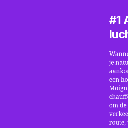
#1 A
luc
Wannee
je nat
aankom
een ho
Moigne
chauff
om de 
verkee
route,