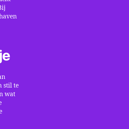
ij
thaven
je
an
stil te
en wat
e
e