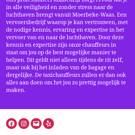
in alle veiligheid en zonder stress naar de
luchthaven brengt vanuit Moerbeke-Waas. Een
vervoersbedrijf waarop je kan vertrouwen, met
de nodige kennis, ervaring en expertise in het
vervoer van en naar de luchthaven. Door deze
kennis en expertise zijn onze chauffeurs in
staat om jou op de best mogelijke manier te
helpen. Dit geldt niet alleen tijdens de rit zelf,
maar ook bij het inladen van de bagage en
dergelijke. De taxichauffeurs zullen er dan ook
alles aan doen om het jou zo prettig mogelijk te
maken.
Facebook
Instagram
E-
Yelp