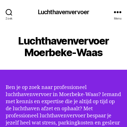
Luchthavenvervoer
Zoek
Menu
Luchthavenvervoer
Moerbeke-Waas
Ben je op zoek naar professioneel
luchthavenvervoer in Moerbeke-Waas? Iemand
met kennis en expertise die je altijd op tijd op
de luchthaven afzet en ophaalt? Met
professioneel luchthavenvervoer bespaar je
jezelf heel wat stress, parkingkosten en gesleur