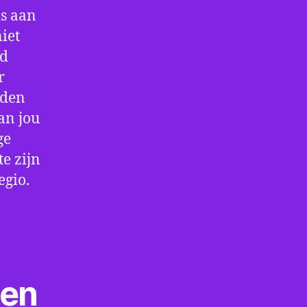
is aan
iet
jd
r
rden
an jou
ge
e zijn
egio.
ten