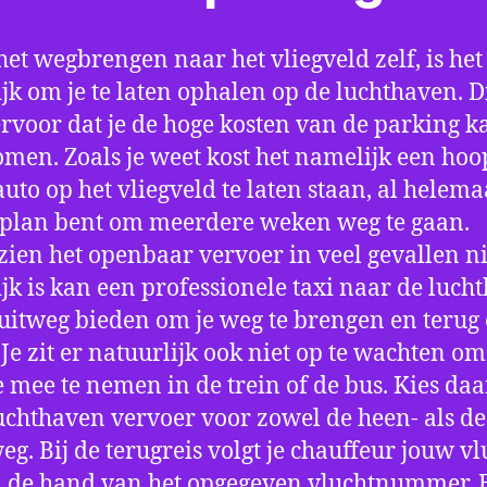
het wegbrengen naar het vliegveld zelf, is het
jk om je te laten ophalen op de luchthaven. D
ervoor dat je de hoge kosten van de parking k
men. Zoals je weet kost het namelijk een hoo
auto op het vliegveld te laten staan, al helema
 plan bent om meerdere weken weg te gaan.
ien het openbaar vervoer in veel gevallen ni
jk is kan een professionele taxi naar de luch
 uitweg bieden om je weg te brengen en terug 
 Je zit er natuurlijk ook niet op te wachten om 
 mee te nemen in de trein of de bus. Kies da
uchthaven vervoer voor zowel de heen- als de
eg. Bij de terugreis volgt je chauffeur jouw vl
 de hand van het opgegeven vluchtnummer. B