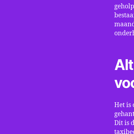
geholp
bestaa
maand 
onder
Alt
vo
Het is 
gehant
Dit is
taxibe