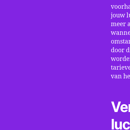
voorha
jouw l
meer a
wannee
omstan
door d
worden
tariev
van he
Ve
lu