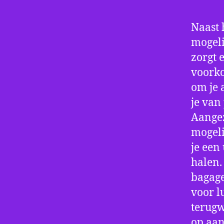
Naast 
mogeli
zorgt 
voorko
om je 
je van
Aangez
mogeli
je een
halen.
bagage
voor l
terugw
op aan