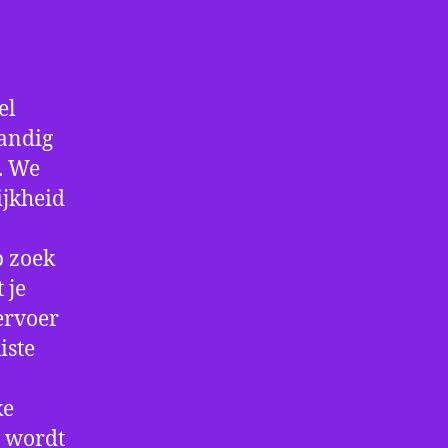
el
handig
f. We
ijkheid
p zoek
 je
ervoer
iste
ke
e wordt