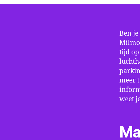
Ben je
Milmor
tijd o
luchth
parkin
meer t
inform
weet j
Ma