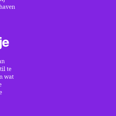
thaven
je
an
il te
en wat
e
e