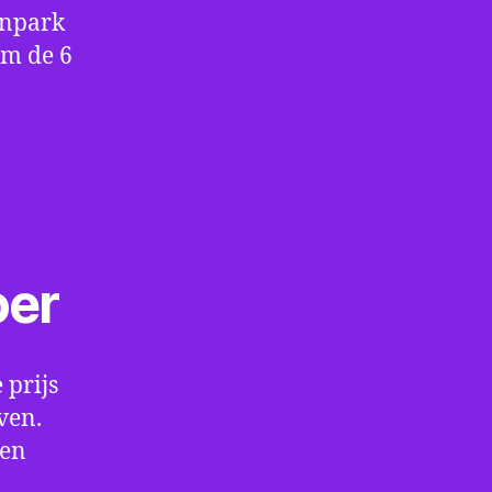
enpark
om de 6
oer
 prijs
ven.
een