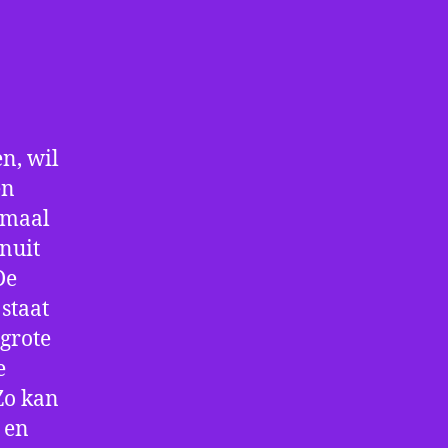
n, wil
en
nmaal
nuit
De
staat
 grote
e
Zo kan
 en