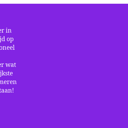
r in
jd op
ioneel
er wat
jkste
rmeren
staan!