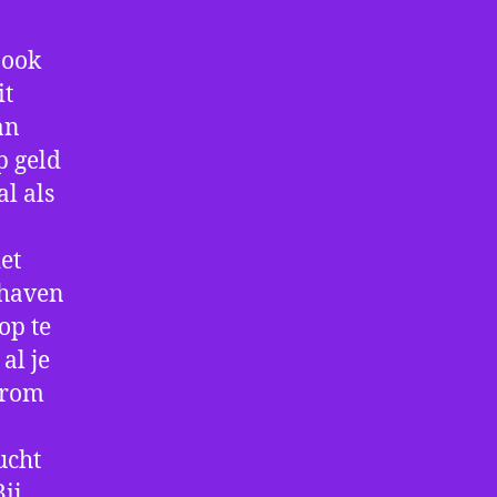
 ook
it
an
p geld
al als
et
thaven
op te
al je
arom
ucht
ij