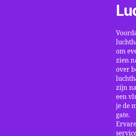
Lu
Voorda
luchth
om eve
zien n
over b
luchth
zijn n
een vl
je de 
gate.
Ervare
servic