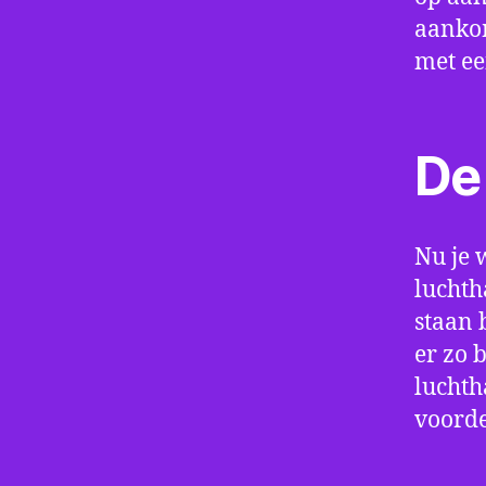
aankom
met e
De 
Nu je 
luchth
staan 
er zo 
luchth
voorde