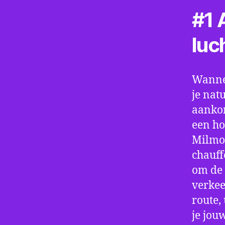
#1 A
luc
Wannee
je nat
aankom
een ho
Milmor
chauff
om de 
verkee
route,
je jou