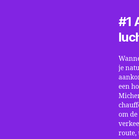
#1 A
luc
Wannee
je nat
aankom
een ho
Micher
chauff
om de 
verkee
route,