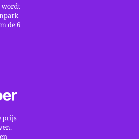
e wordt
enpark
om de 6
oer
 prijs
ven.
een