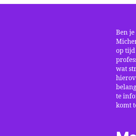
Ben je
Micher
op tij
profes
wat st
hierov
belang
te inf
komt t