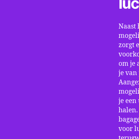
lu
Naast 
mogeli
zorgt 
voorko
om je 
je van
Aangez
mogeli
je een
halen.
bagage
voor l
terugw