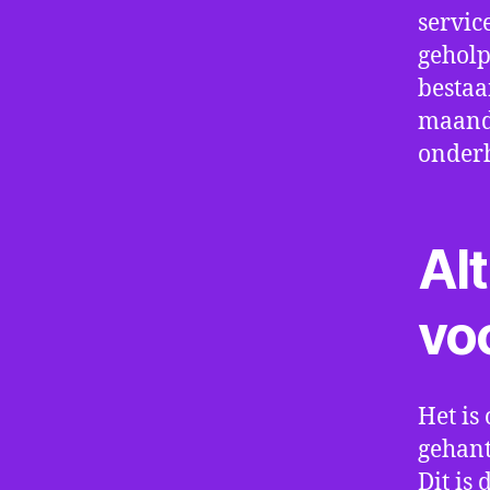
servic
geholp
bestaa
maand 
onder
Alt
vo
Het is 
gehant
Dit is