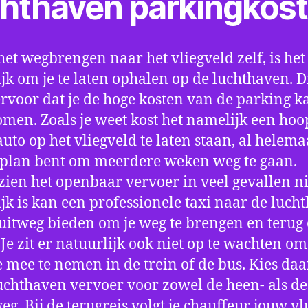
chthaven parkingkos
het wegbrengen naar het vliegveld zelf, is het
jk om je te laten ophalen op de luchthaven. D
ervoor dat je de hoge kosten van de parking k
men. Zoals je weet kost het namelijk een hoo
auto op het vliegveld te laten staan, al helema
 plan bent om meerdere weken weg te gaan.
ien het openbaar vervoer in veel gevallen ni
jk is kan een professionele taxi naar de luch
 uitweg bieden om je weg te brengen en terug 
 Je zit er natuurlijk ook niet op te wachten om 
 mee te nemen in de trein of de bus. Kies da
uchthaven vervoer voor zowel de heen- als de
eg. Bij de terugreis volgt je chauffeur jouw vl