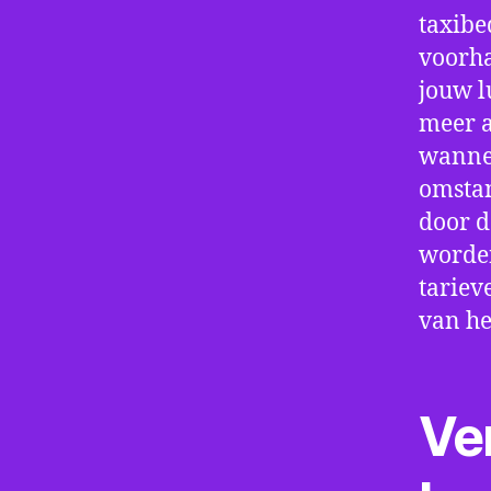
taxibe
voorha
jouw l
meer a
wannee
omstan
door d
worden
tariev
van he
Ve