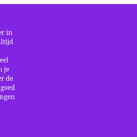
r in
ltijd
eel
 je
er de
e goed
ingen