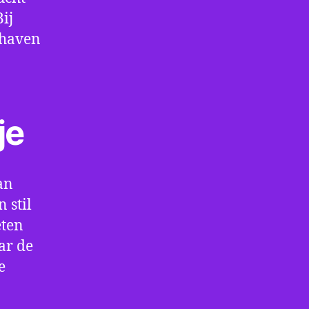
ij
thaven
je
an
 stil
eten
ar de
e