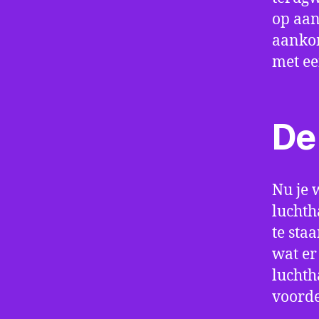
op aan
aankom
met e
De 
Nu je 
luchth
te sta
wat er
luchth
voorde