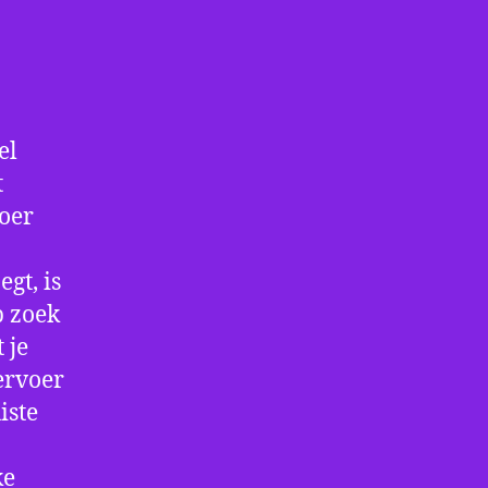
el
t
voer
gt, is
p zoek
 je
ervoer
iste
ke