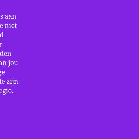
is aan
e niet
jd
r
rden
an jou
ge
e zijn
egio.