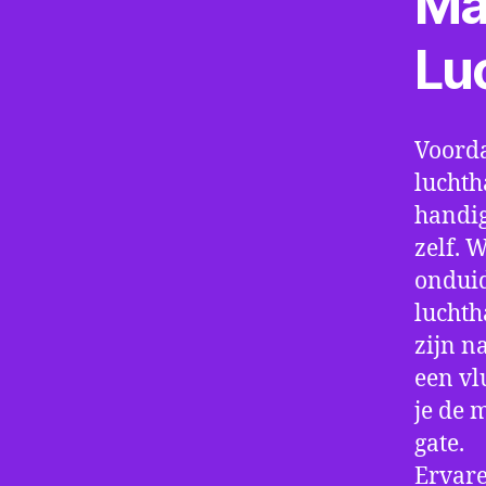
Ma
Lu
Voorda
luchth
handig
zelf. 
onduid
luchth
zijn n
een vl
je de 
gate.
Ervare