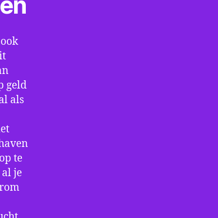
ten
 ook
it
an
p geld
al als
et
thaven
op te
al je
arom
ucht