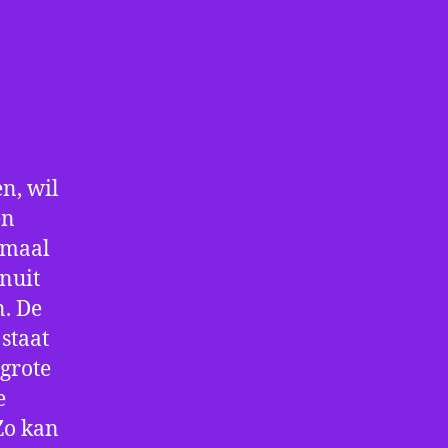
n, wil
en
nmaal
nuit
n. De
staat
 grote
e
Zo kan