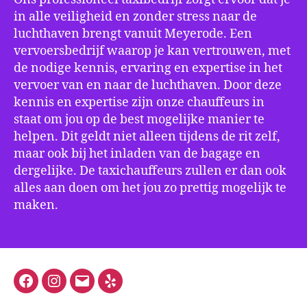
in alle veiligheid en zonder stress naar de
luchthaven brengt vanuit Meyerode. Een
vervoersbedrijf waarop je kan vertrouwen, met
de nodige kennis, ervaring en expertise in het
vervoer van en naar de luchthaven. Door deze
kennis en expertise zijn onze chauffeurs in
staat om jou op de best mogelijke manier te
helpen. Dit geldt niet alleen tijdens de rit zelf,
maar ook bij het inladen van de bagage en
dergelijke. De taxichauffeurs zullen er dan ook
alles aan doen om het jou zo prettig mogelijk te
maken.
Facebook
Instagram
E-
Yelp