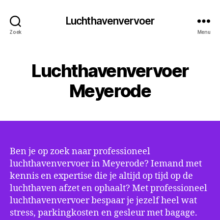
Luchthavenvervoer
Zoek
Menu
Luchthavenvervoer
Meyerode
Ben je op zoek naar professioneel
luchthavenvervoer in Meyerode? Iemand met
kennis en expertise die je altijd op tijd op de
luchthaven afzet en ophaalt? Met professioneel
luchthavenvervoer bespaar je jezelf heel wat
stress, parkingkosten en gesleur met bagage.