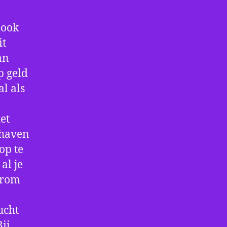
 ook
it
an
p geld
al als
et
thaven
op te
al je
arom
ucht
ij