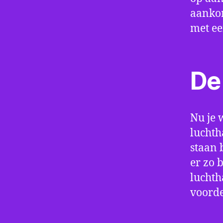
aankom
met e
De 
Nu je 
luchth
staan 
er zo 
luchth
voorde