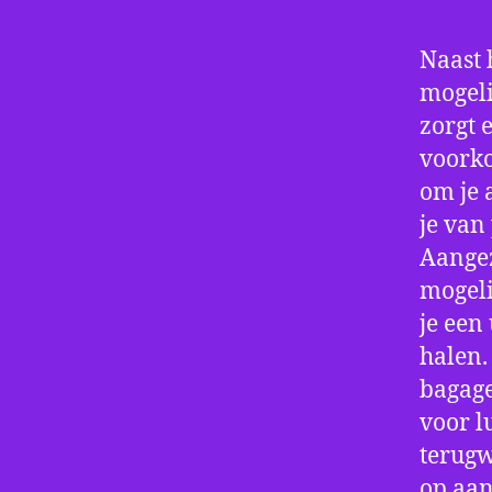
Naast 
mogeli
zorgt 
voorko
om je 
je van
Aangez
mogeli
je een
halen.
bagage
voor l
terugw
op aan