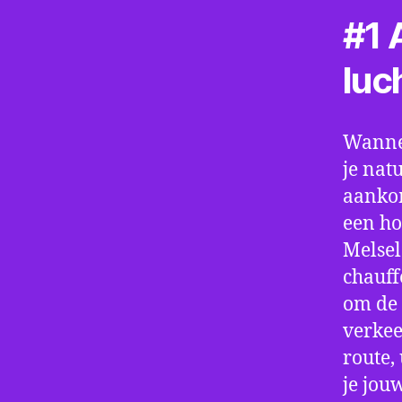
#1 A
luc
Wannee
je nat
aankom
een ho
Melsel
chauff
om de 
verkee
route,
je jou