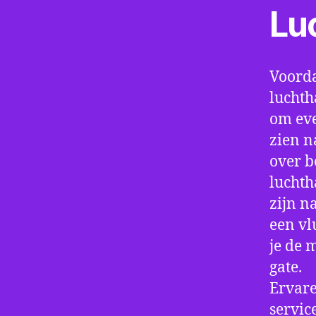
Lu
Voorda
luchth
om eve
zien n
over b
luchth
zijn n
een vl
je de 
gate.
Ervare
servic