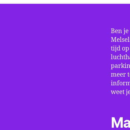
Ben je
Melsel
tijd o
luchth
parkin
meer t
inform
weet j
Ma