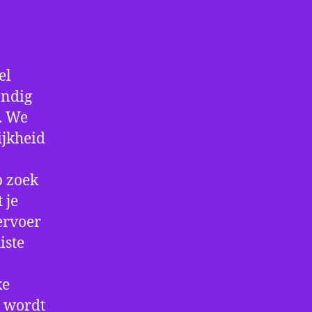
el
andig
f. We
ijkheid
p zoek
 je
ervoer
iste
ke
e wordt