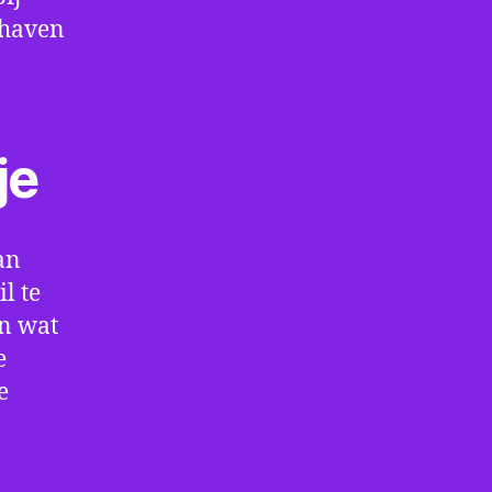
thaven
je
an
l te
en wat
e
e