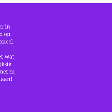
r in
jd op
ioneel
er wat
jkste
rmeren
staan!