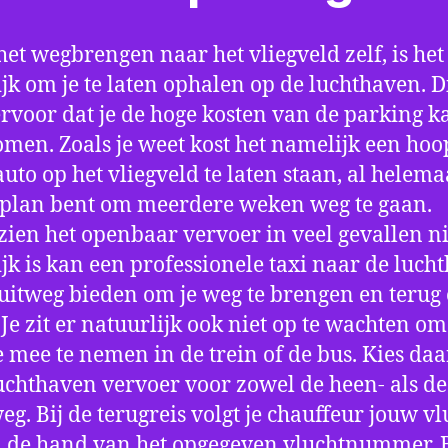
het wegbrengen naar het vliegveld zelf, is het
jk om je te laten ophalen op de luchthaven. D
ervoor dat je de hoge kosten van de parking k
men. Zoals je weet kost het namelijk een hoo
auto op het vliegveld te laten staan, al helema
 plan bent om meerdere weken weg te gaan.
ien het openbaar vervoer in veel gevallen ni
jk is kan een professionele taxi naar de luch
 uitweg bieden om je weg te brengen en terug 
 Je zit er natuurlijk ook niet op te wachten om 
 mee te nemen in de trein of de bus. Kies da
uchthaven vervoer voor zowel de heen- als de
eg. Bij de terugreis volgt je chauffeur jouw vl
 de hand van het opgegeven vluchtnummer. B