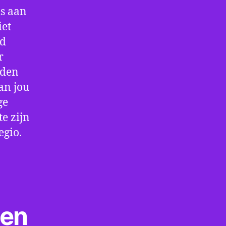
is aan
iet
jd
r
rden
an jou
ge
e zijn
egio.
ten