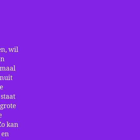
n, wil
en
nmaal
nuit
De
staat
 grote
e
Zo kan
 en