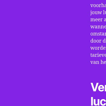
voorha
jouw l
meer a
wannee
omstan
door d
worden
tariev
van he
Ve
lu