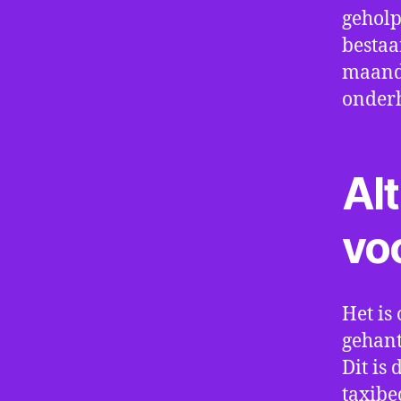
geholp
bestaa
maand 
onder
Alt
vo
Het is 
gehant
Dit is
taxibe