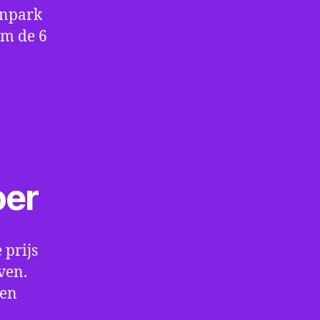
enpark
om de 6
oer
 prijs
ven.
een