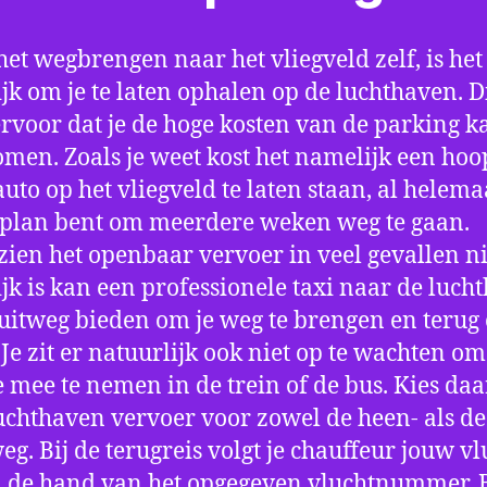
het wegbrengen naar het vliegveld zelf, is het
jk om je te laten ophalen op de luchthaven. D
ervoor dat je de hoge kosten van de parking k
men. Zoals je weet kost het namelijk een hoo
auto op het vliegveld te laten staan, al helema
 plan bent om meerdere weken weg te gaan.
ien het openbaar vervoer in veel gevallen ni
jk is kan een professionele taxi naar de luch
 uitweg bieden om je weg te brengen en terug 
 Je zit er natuurlijk ook niet op te wachten om 
 mee te nemen in de trein of de bus. Kies da
uchthaven vervoer voor zowel de heen- als de
eg. Bij de terugreis volgt je chauffeur jouw vl
 de hand van het opgegeven vluchtnummer. B