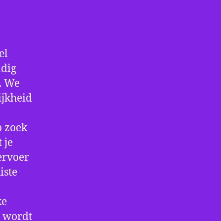
el
ndig
f. We
ijkheid
p zoek
 je
ervoer
iste
ke
e wordt