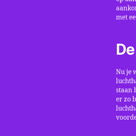
aankom
met e
De 
Nu je 
luchth
staan 
er zo 
luchth
voorde