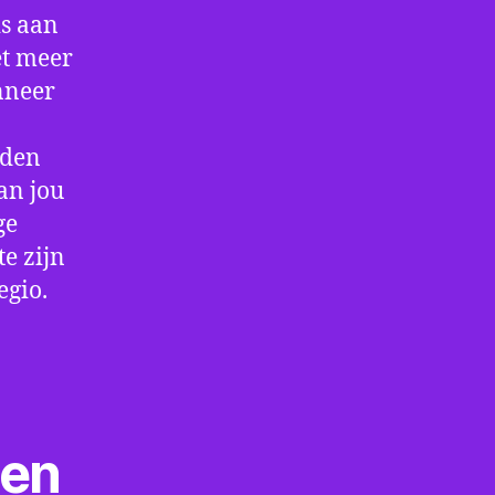
is aan
et meer
nneer
rden
an jou
ge
e zijn
egio.
ten