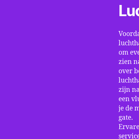
Lu
Voorda
luchth
om eve
zien n
over b
luchth
zijn n
een vl
je de 
gate.
Ervare
servic