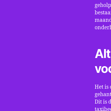
geholp
bestaa
maand 
onder
Alt
vo
Het is 
gehant
Dit is
taxibe