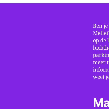
Ben je
Mellet
op de 
luchth
parkin
meer t
inform
weet j
Ma