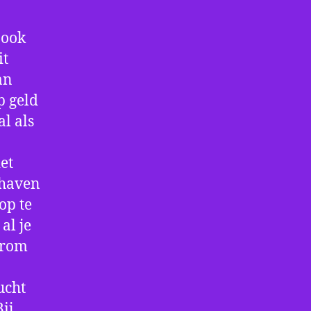
 ook
it
an
p geld
al als
et
thaven
op te
al je
arom
ucht
ij