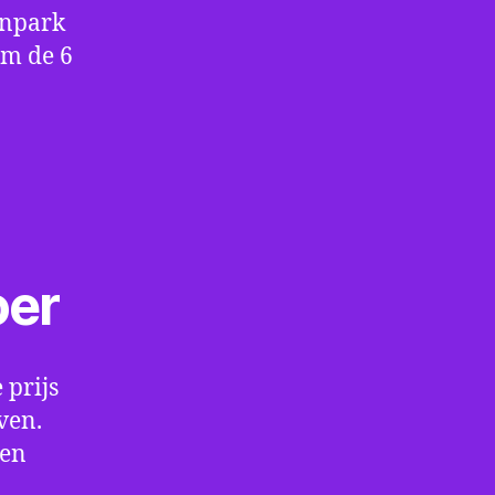
enpark
om de 6
oer
 prijs
ven.
een