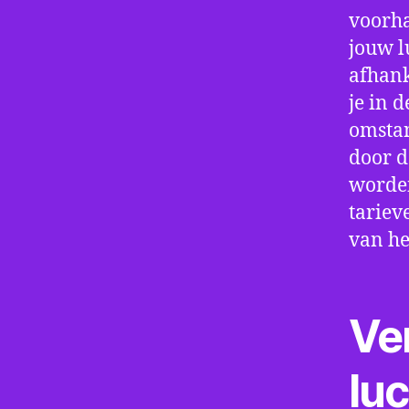
voorha
jouw l
afhank
je in d
omstan
door d
worden
tariev
van he
Ve
lu