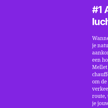
#1 A
luc
Wannee
je nat
aankom
een ho
Mellet
chauff
om de 
verkee
route,
je jou