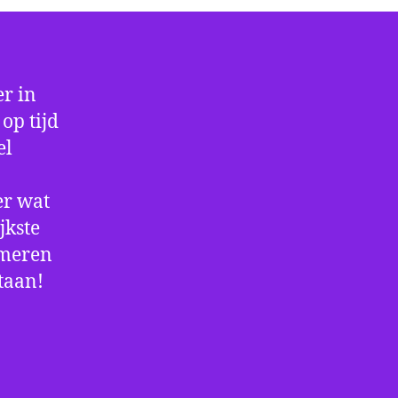
r in
op tijd
el
er wat
jkste
rmeren
staan!