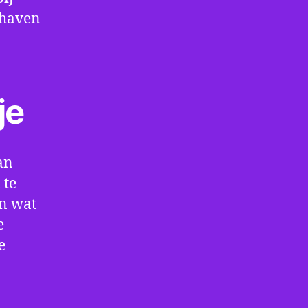
thaven
je
an
 te
en wat
e
e