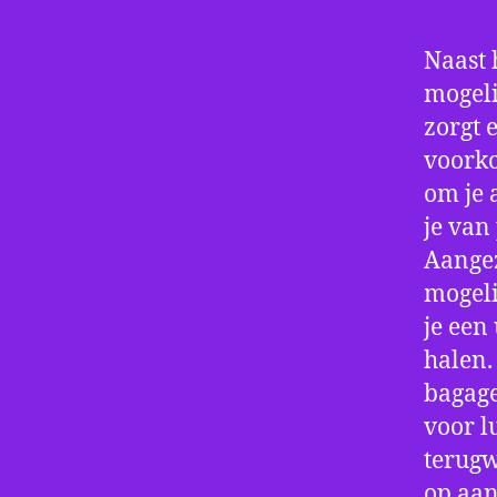
Naast 
mogeli
zorgt 
voorko
om je 
je van
Aangez
mogeli
je een
halen.
bagage
voor l
terugw
op aan