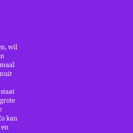
n, wil
en
nmaal
nuit
staat
 grote
e
Zo kan
 en