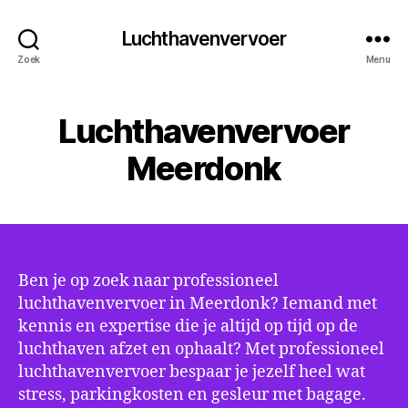
Luchthavenvervoer
Zoek
Menu
Luchthavenvervoer
Meerdonk
Ben je op zoek naar professioneel
luchthavenvervoer in Meerdonk? Iemand met
kennis en expertise die je altijd op tijd op de
luchthaven afzet en ophaalt? Met professioneel
luchthavenvervoer bespaar je jezelf heel wat
stress, parkingkosten en gesleur met bagage.