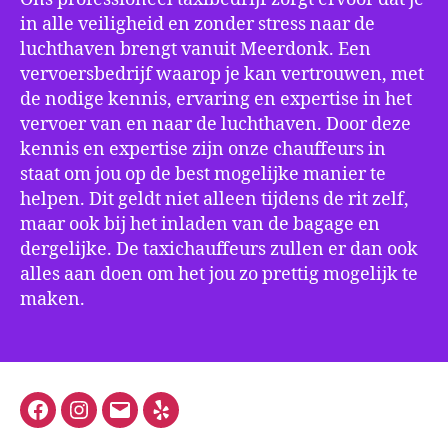
in alle veiligheid en zonder stress naar de
luchthaven brengt vanuit Meerdonk. Een
vervoersbedrijf waarop je kan vertrouwen, met
de nodige kennis, ervaring en expertise in het
vervoer van en naar de luchthaven. Door deze
kennis en expertise zijn onze chauffeurs in
staat om jou op de best mogelijke manier te
helpen. Dit geldt niet alleen tijdens de rit zelf,
maar ook bij het inladen van de bagage en
dergelijke. De taxichauffeurs zullen er dan ook
alles aan doen om het jou zo prettig mogelijk te
maken.
Facebook
Instagram
E-
Yelp