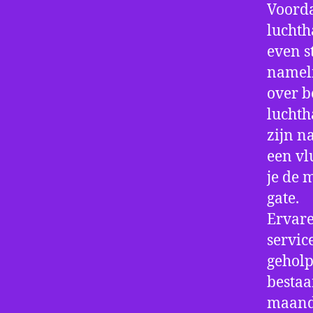
Voorda
luchth
even s
nameli
over b
luchth
zijn n
een vl
je de 
gate.
Ervare
servic
geholp
bestaa
maand 