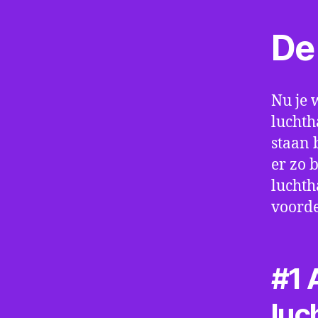
De 
Nu je 
luchth
staan 
er zo 
luchth
voorde
#1 A
luc