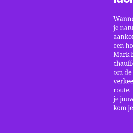
Wannee
je nat
aankom
een ho
Mark h
chauff
om de 
verkee
route,
je jou
kom je