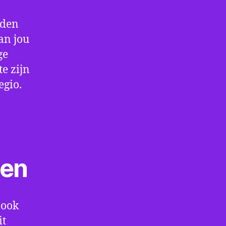
rden
an jou
ge
e zijn
egio.
ten
 ook
it