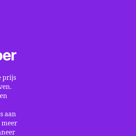
oer
 prijs
ven.
een
is aan
t meer
nneer