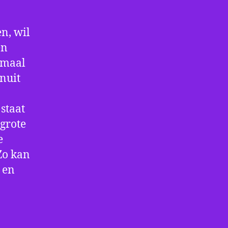
n, wil
en
nmaal
nuit
staat
 grote
e
Zo kan
 en