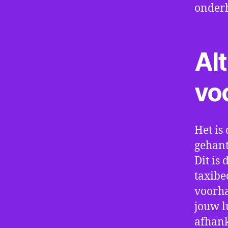
onder
Alt
vo
Het is 
gehant
Dit is
taxibe
voorha
jouw l
afhank