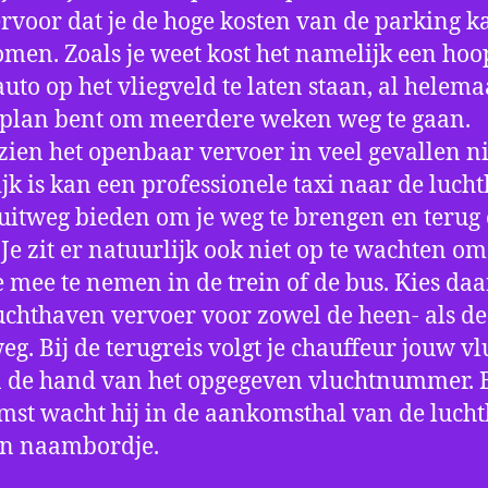
ervoor dat je de hoge kosten van de parking k
men. Zoals je weet kost het namelijk een hoo
auto op het vliegveld te laten staan, al helema
 plan bent om meerdere weken weg te gaan.
ien het openbaar vervoer in veel gevallen ni
jk is kan een professionele taxi naar de luch
 uitweg bieden om je weg te brengen en terug 
 Je zit er natuurlijk ook niet op te wachten om 
 mee te nemen in de trein of de bus. Kies da
uchthaven vervoer voor zowel de heen- als de
eg. Bij de terugreis volgt je chauffeur jouw vl
 de hand van het opgegeven vluchtnummer. B
st wacht hij in de aankomsthal van de luch
en naambordje.