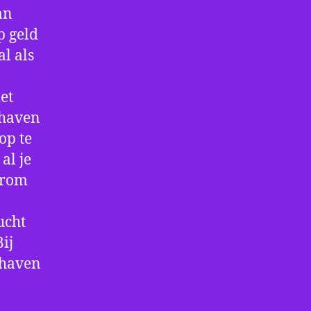
an
p geld
al als
et
thaven
op te
al je
arom
ucht
ij
thaven