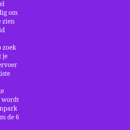
el
dig om
e zien
id
p zoek
 je
ervoer
iste
ke
e wordt
enpark
om de 6