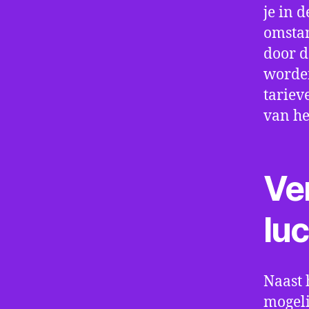
je in d
omstan
door d
worden
tariev
van he
Ve
lu
Naast 
mogeli