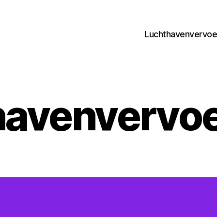
Luchthavenvervoer
havenvervoe