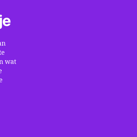
je
an
te
en wat
e
e