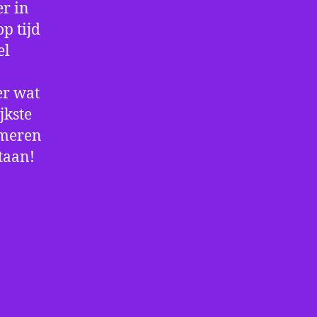
r in
p tijd
el
er wat
jkste
rmeren
staan!