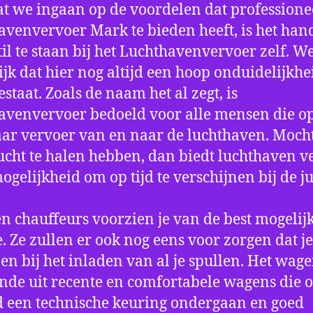
t we ingaan op de voordelen dat professione
avenvervoer Mark te bieden heeft, is het han
til te staan bij het Luchthavenvervoer zelf. W
jk dat hier nog altijd een hoop onduidelijkhe
estaat. Zoals de naam het al zegt, is
avenvervoer bedoeld voor alle mensen die o
aar vervoer van en naar de luchthaven. Mocht
ucht te halen hebben, dan biedt luchthaven v
mogelijkheid om op tijd te verschijnen bij de ju
n chauffeurs voorzien je van de best mogelij
e. Ze zullen er ook nog eens voor zorgen dat j
en bij het inladen van al je spullen. Het wag
nde uit recente en comfortabele wagens die 
een technische keuring ondergaan en goed