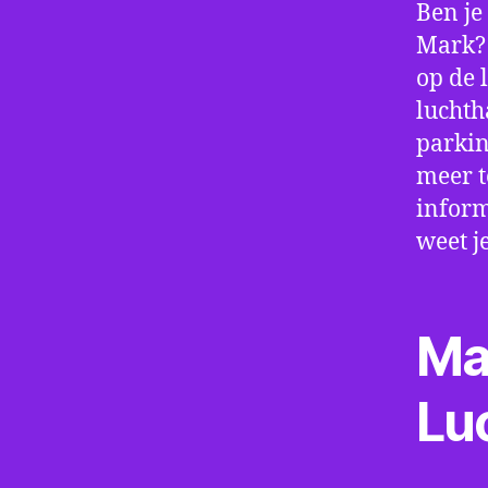
Ben je
Mark? 
op de 
luchth
parkin
meer t
inform
weet j
Ma
Lu