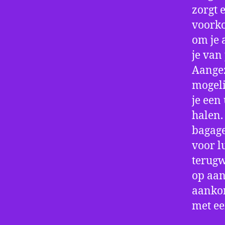
zorgt 
voorko
om je 
je van
Aangez
mogeli
je een
halen.
bagage
voor l
terugw
op aan
aankom
met e