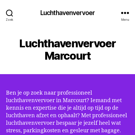
Luchthavenvervoer
Zoek
Menu
Luchthavenvervoer
Marcourt
Ben je op zoek naar professioneel
luchthavenvervoer in Marcourt? Iemand met
kennis en expertise die je altijd op tijd op de
luchthaven afzet en ophaalt? Met professioneel
luchthavenvervoer bespaar je jezelf heel wat
stress, parkingkosten en gesleur met bagage.