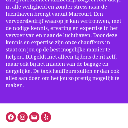
in alle veiligheid en zonder stress naar de
luchthaven brengt vanuit Marcourt. Een
vervoersbedrijf waarop je kan vertrouwen, met
de nodige kennis, ervaring en expertise in het
vervoer van en naar de luchthaven. Door deze
kennis en expertise zijn onze chauffeurs in
staat om jou op de best mogelijke manier te
helpen. Dit geldt niet alleen tijdens de rit zelf,
maar ook bij het inladen van de bagage en
dergelijke. De taxichauffeurs zullen er dan ook
alles aan doen om het jou zo prettig mogelijk te
maken.
Facebook
Instagram
E-
Yelp