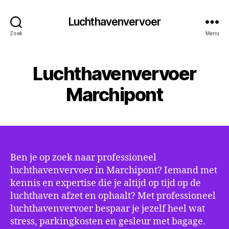
Luchthavenvervoer
Zoek
Menu
Luchthavenvervoer
Marchipont
Ben je op zoek naar professioneel
luchthavenvervoer in Marchipont? Iemand met
kennis en expertise die je altijd op tijd op de
luchthaven afzet en ophaalt? Met professioneel
luchthavenvervoer bespaar je jezelf heel wat
stress, parkingkosten en gesleur met bagage.