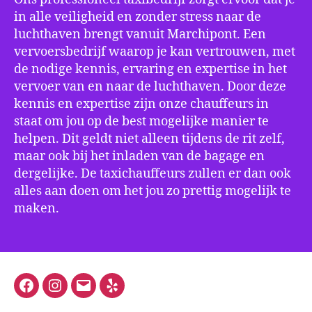
in alle veiligheid en zonder stress naar de
luchthaven brengt vanuit Marchipont. Een
vervoersbedrijf waarop je kan vertrouwen, met
de nodige kennis, ervaring en expertise in het
vervoer van en naar de luchthaven. Door deze
kennis en expertise zijn onze chauffeurs in
staat om jou op de best mogelijke manier te
helpen. Dit geldt niet alleen tijdens de rit zelf,
maar ook bij het inladen van de bagage en
dergelijke. De taxichauffeurs zullen er dan ook
alles aan doen om het jou zo prettig mogelijk te
maken.
Facebook
Instagram
E-
Yelp