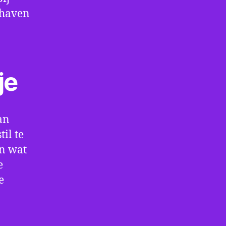
thaven
je
an
il te
en wat
e
e