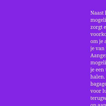
Naast 
mogeli
zorgt 
voorko
om je 
je van
Aangez
mogeli
je een
halen.
bagage
voor l
terugw
op aan