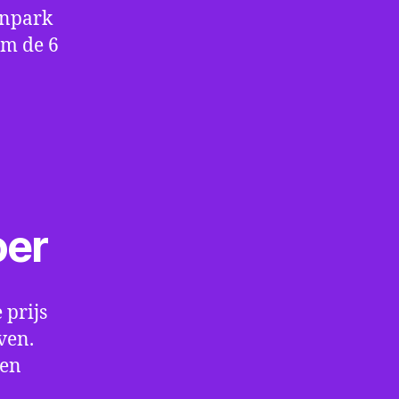
enpark
om de 6
oer
 prijs
ven.
een