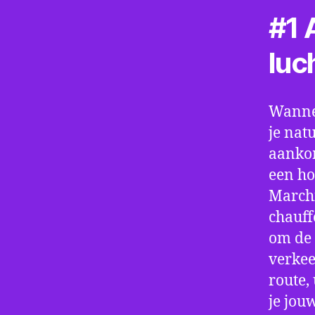
#1 A
luc
Wannee
je nat
aankom
een ho
Marchi
chauff
om de 
verkee
route,
je jou