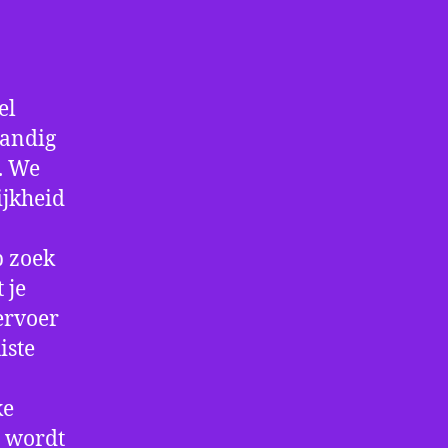
el
handig
f. We
ijkheid
p zoek
 je
ervoer
iste
ke
e wordt