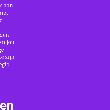
is aan
niet
jd
r
rden
an jou
ge
e zijn
egio.
ten