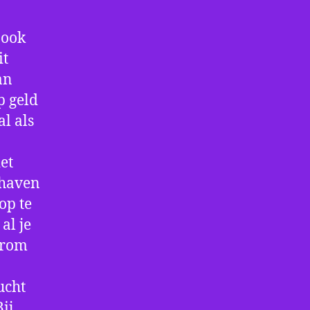
 ook
it
an
p geld
al als
et
thaven
op te
al je
arom
ucht
ij