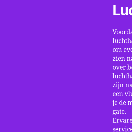
Lu
Voorda
luchth
om eve
zien n
over b
luchth
zijn n
een vl
je de 
gate.
Ervare
servic