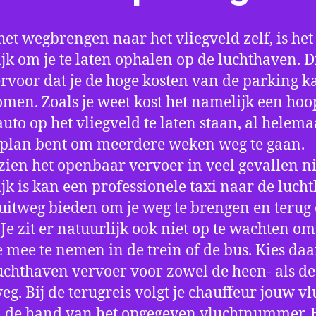
het wegbrengen naar het vliegveld zelf, is het
jk om je te laten ophalen op de luchthaven. D
ervoor dat je de hoge kosten van de parking k
men. Zoals je weet kost het namelijk een hoo
auto op het vliegveld te laten staan, al helema
 plan bent om meerdere weken weg te gaan.
ien het openbaar vervoer in veel gevallen ni
jk is kan een professionele taxi naar de luch
 uitweg bieden om je weg te brengen en terug 
 Je zit er natuurlijk ook niet op te wachten om 
 mee te nemen in de trein of de bus. Kies da
uchthaven vervoer voor zowel de heen- als de
eg. Bij de terugreis volgt je chauffeur jouw vl
 de hand van het opgegeven vluchtnummer. B