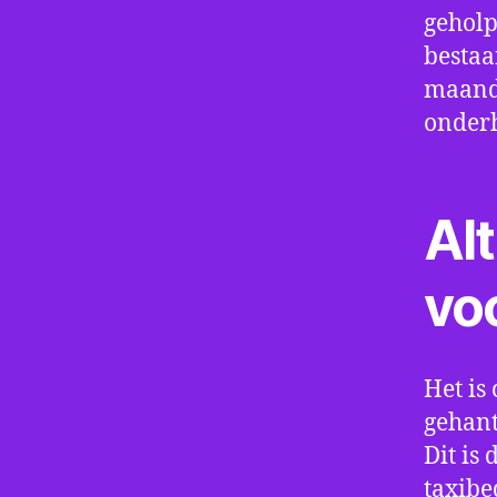
geholp
bestaa
maand 
onder
Alt
vo
Het is 
gehant
Dit is
taxibe