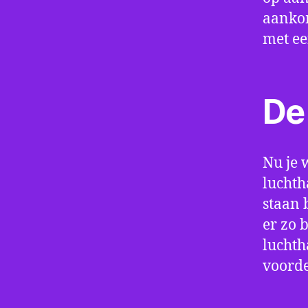
aankom
met e
De 
Nu je 
luchth
staan 
er zo 
luchth
voorde