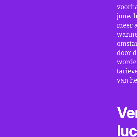
voorha
jouw l
meer a
wannee
omstan
door d
worden
tariev
van he
Ve
lu