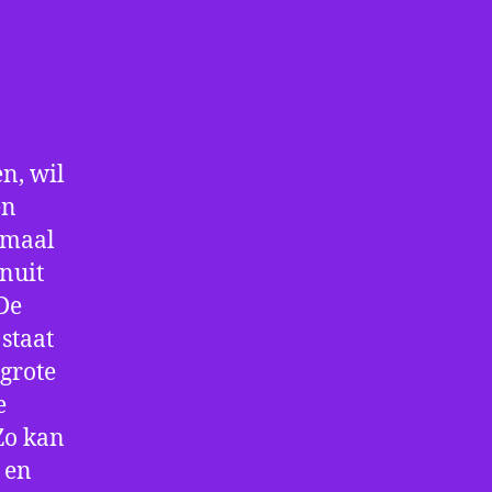
n, wil
en
nmaal
nuit
De
staat
 grote
e
Zo kan
 en