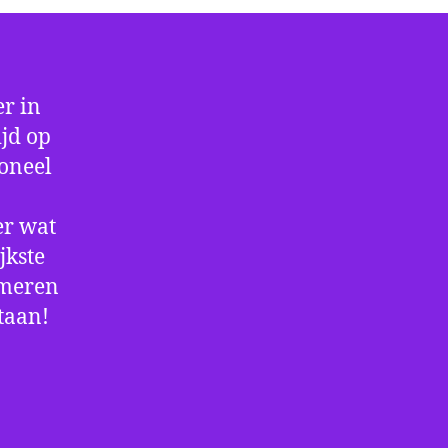
r in
ijd op
ioneel
er wat
jkste
rmeren
staan!