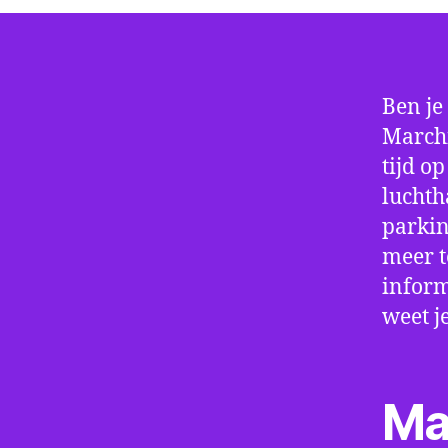
Ben je
Marchi
tijd o
luchth
parkin
meer t
inform
weet j
Ma