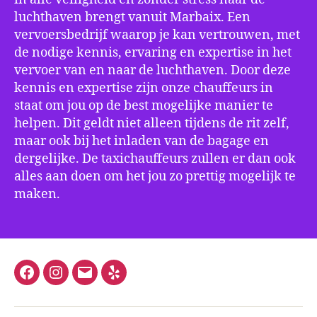
luchthaven brengt vanuit Marbaix. Een
vervoersbedrijf waarop je kan vertrouwen, met
de nodige kennis, ervaring en expertise in het
vervoer van en naar de luchthaven. Door deze
kennis en expertise zijn onze chauffeurs in
staat om jou op de best mogelijke manier te
helpen. Dit geldt niet alleen tijdens de rit zelf,
maar ook bij het inladen van de bagage en
dergelijke. De taxichauffeurs zullen er dan ook
alles aan doen om het jou zo prettig mogelijk te
maken.
Facebook
Instagram
E-
Yelp
mail