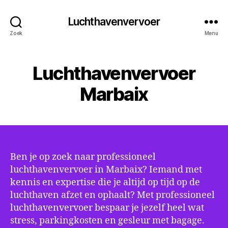
Luchthavenvervoer
Zoek
Menu
Luchthavenvervoer
Marbaix
Ben je op zoek naar professioneel
luchthavenvervoer in Marbaix? Iemand met
kennis en expertise die je altijd op tijd op de
luchthaven afzet en ophaalt? Met professioneel
luchthavenvervoer bespaar je jezelf heel wat
stress, parkingkosten en gesleur met bagage.