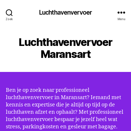
Luchthavenvervoer
Zoek
Menu
Luchthavenvervoer
Maransart
Ben je op zoek naar professioneel
luchthavenvervoer in Maransart? Iemand met
kennis en expertise die je altijd op tijd op de
luchthaven afzet en ophaalt? Met professioneel
luchthavenvervoer bespaar je jezelf heel wat
stress, parkingkosten en gesleur met bagage.