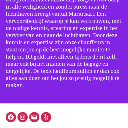
in alle veiligheid en zonder stress naar de
luchthaven brengt vanuit Maransart. Een
vervoersbedrijf waarop je kan vertrouwen, met
de nodige kennis, ervaring en expertise in het
vervoer van en naar de luchthaven. Door deze
kennis en expertise zijn onze chauffeurs in
staat om jou op de best mogelijke manier te
helpen. Dit geldt niet alleen tijdens de rit zelf,
maar ook bij het inladen van de bagage en
dergelijke. De taxichauffeurs zullen er dan ook
alles aan doen om het jou zo prettig mogelijk te
maken.
Facebook
Instagram
E-
Yelp