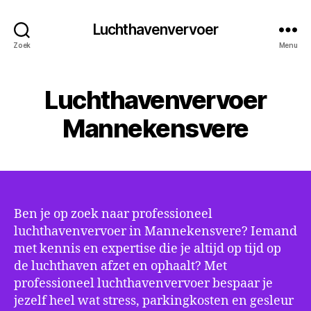
Luchthavenvervoer
Zoek
Menu
Luchthavenvervoer
Mannekensvere
Ben je op zoek naar professioneel
luchthavenvervoer in Mannekensvere? Iemand
met kennis en expertise die je altijd op tijd op
de luchthaven afzet en ophaalt? Met
professioneel luchthavenvervoer bespaar je
jezelf heel wat stress, parkingkosten en gesleur