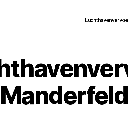
Luchthavenvervoer
hthavenver
Manderfel