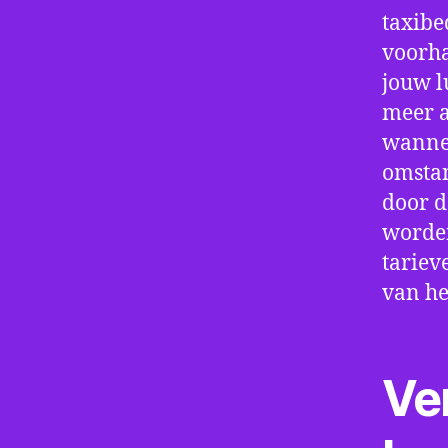
taxibe
voorha
jouw l
meer a
wannee
omstan
door d
worden
tariev
van he
Ve