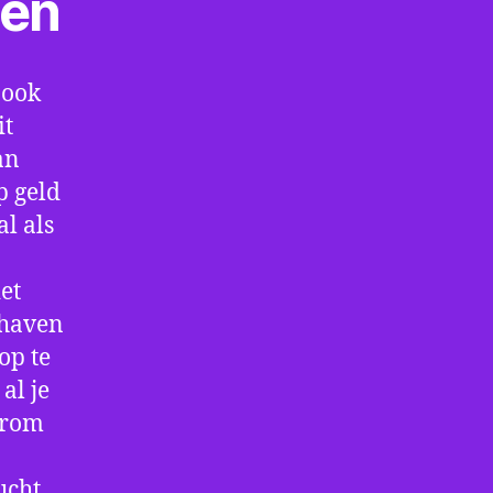
ten
 ook
it
an
p geld
al als
et
thaven
op te
al je
arom
ucht