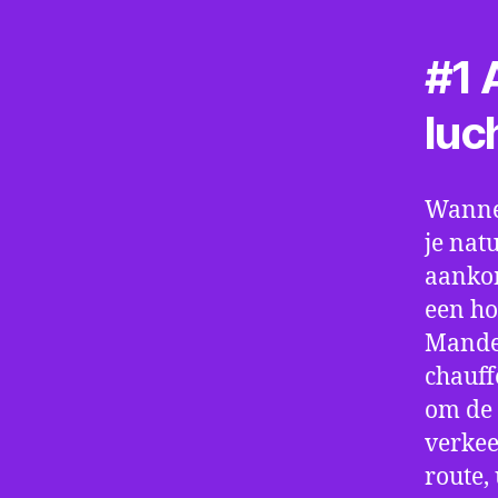
#1 A
luc
Wannee
je nat
aankom
een ho
Mander
chauff
om de 
verkee
route,