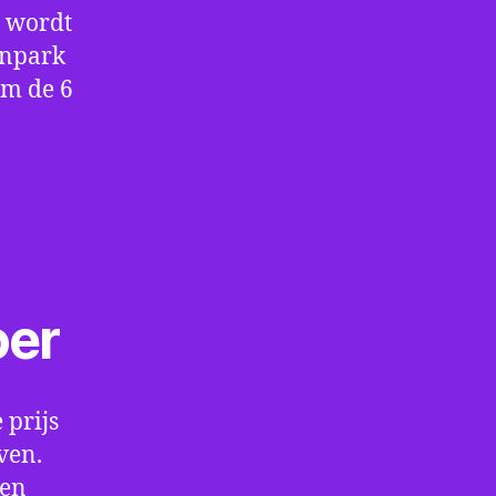
e wordt
enpark
om de 6
oer
 prijs
ven.
een