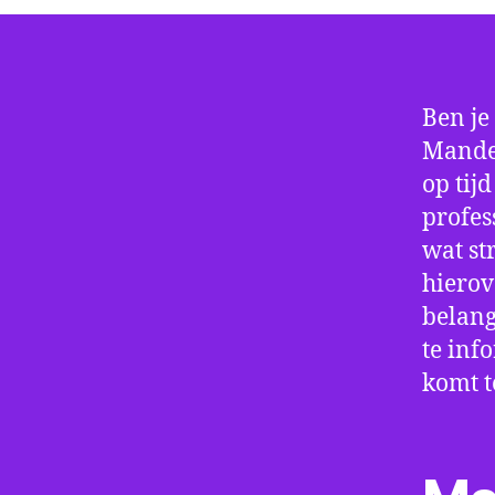
Ben je
Mander
op tij
profes
wat st
hierov
belang
te inf
komt t