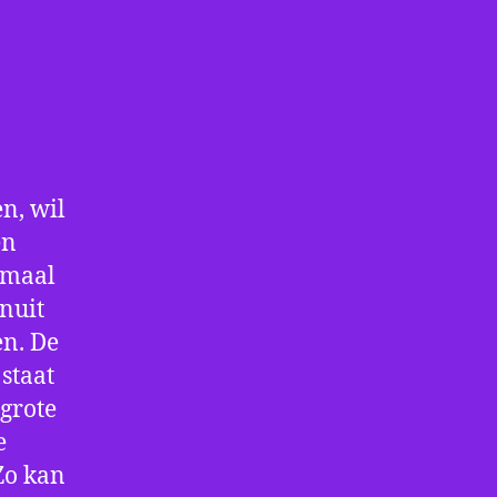
n, wil
en
nmaal
nuit
en. De
staat
 grote
e
Zo kan