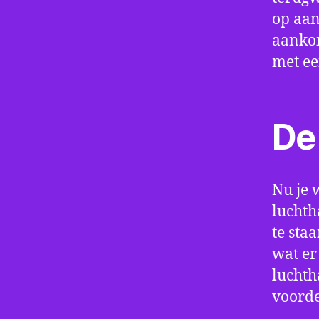
op aan
aankom
met e
De 
Nu je 
luchth
te sta
wat er
luchth
voorde