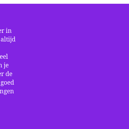
r in
altijd
eel
 je
er de
e goed
ingen