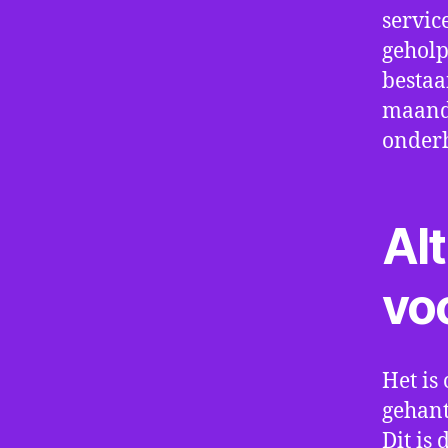
servic
geholp
bestaa
maand 
onder
Alt
vo
Het is 
gehant
Dit is