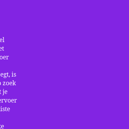
el
et
voer
gt, is
p zoek
 je
ervoer
iste
ke