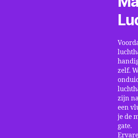
Ma
Lu
Voorda
luchth
handig
zelf. 
onduid
luchth
zijn n
een vl
je de 
gate.
Ervare