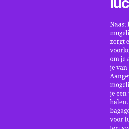
lu
Naast 
mogeli
zorgt 
voorko
om je 
je van
Aangez
mogeli
je een
halen.
bagage
voor l
terugw