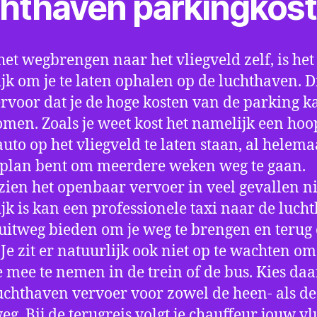
chthaven parkingkos
het wegbrengen naar het vliegveld zelf, is het
jk om je te laten ophalen op de luchthaven. D
ervoor dat je de hoge kosten van de parking k
men. Zoals je weet kost het namelijk een hoo
auto op het vliegveld te laten staan, al helema
 plan bent om meerdere weken weg te gaan.
ien het openbaar vervoer in veel gevallen ni
jk is kan een professionele taxi naar de luch
 uitweg bieden om je weg te brengen en terug 
 Je zit er natuurlijk ook niet op te wachten om 
 mee te nemen in de trein of de bus. Kies da
uchthaven vervoer voor zowel de heen- als de
eg. Bij de terugreis volgt je chauffeur jouw vl