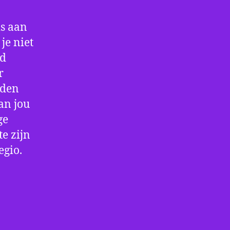
is aan
je niet
jd
r
rden
an jou
ge
e zijn
egio.