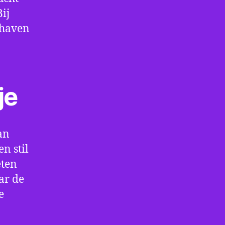
ij
thaven
je
an
n stil
eten
ar de
e