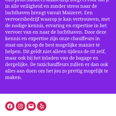
in alle veiligheid en zonder stress naar de
luchthaven brengt vanuit Maizeret. Een
vervoersbedrijf waarop je kan vertrouwen, met
de nodige kennis, ervaring en expertise in het
vervoer van en naar de luchthaven. Door deze
kennis en expertise zijn onze chauffeurs in
staat om jou op de best mogelijke manier te
helpen. Dit geldt niet alleen tijdens de rit zelf,
maar ook bij het inladen van de bagage en
dergelijke. De taxichauffeurs zullen er dan ook
alles aan doen om het jou zo prettig mogelijk te
maken.
Facebook
Instagram
E-
Yelp