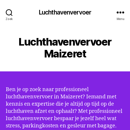
Luchthavenvervoer
Zoek
Menu
Luchthavenvervoer
Maizeret
Ben je op zoek naar professioneel
luchthavenvervoer in Maizeret? Iemand met
kennis en expertise die je altijd op tijd op de
luchthaven afzet en ophaalt? Met professioneel
luchthavenvervoer bespaar je jezelf heel wat
stress, parkingkosten en gesleur met bagage.