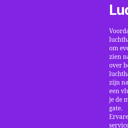
Lu
Voorda
luchth
om eve
zien n
over b
luchth
zijn n
een vl
je de 
gate.
Ervare
servic