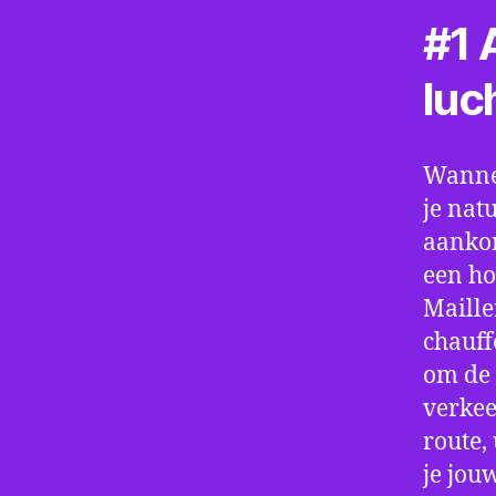
#1 A
luc
Wannee
je nat
aankom
een ho
Maille
chauff
om de 
verkee
route,
je jou