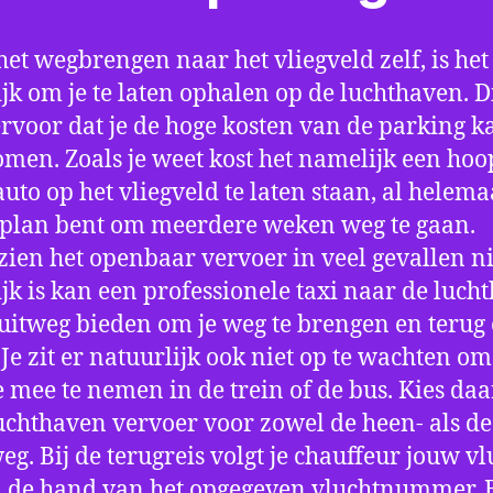
het wegbrengen naar het vliegveld zelf, is het
jk om je te laten ophalen op de luchthaven. D
ervoor dat je de hoge kosten van de parking k
men. Zoals je weet kost het namelijk een hoo
auto op het vliegveld te laten staan, al helema
 plan bent om meerdere weken weg te gaan.
ien het openbaar vervoer in veel gevallen ni
jk is kan een professionele taxi naar de luch
 uitweg bieden om je weg te brengen en terug 
 Je zit er natuurlijk ook niet op te wachten om 
 mee te nemen in de trein of de bus. Kies da
uchthaven vervoer voor zowel de heen- als de
eg. Bij de terugreis volgt je chauffeur jouw vl
 de hand van het opgegeven vluchtnummer. B