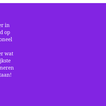
r in
jd op
ioneel
er wat
jkste
rmeren
staan!