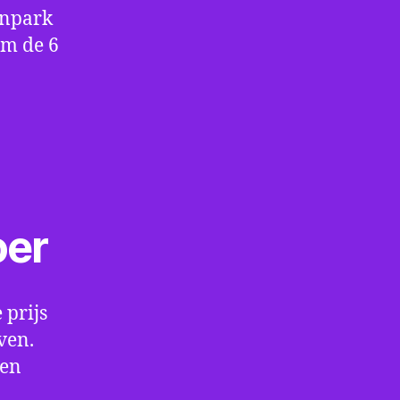
enpark
om de 6
oer
 prijs
ven.
een