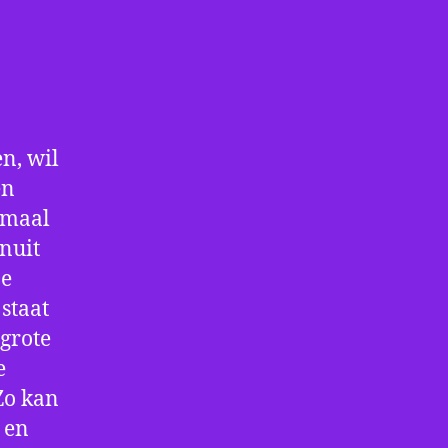
n, wil
en
nmaal
nuit
De
staat
 grote
e
Zo kan
 en