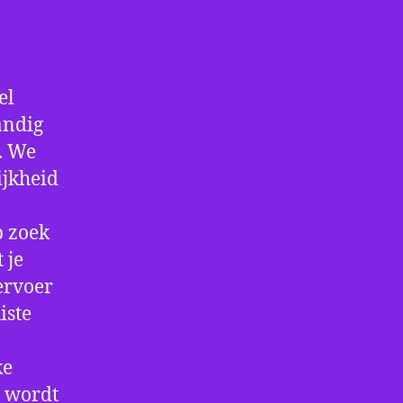
el
andig
f. We
ijkheid
p zoek
 je
ervoer
iste
ke
e wordt