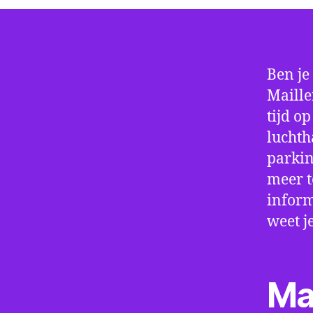
Ben je
Maille
tijd o
luchth
parkin
meer t
inform
weet j
Ma