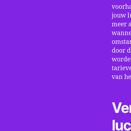
voorha
jouw l
meer a
wannee
omstan
door d
worden
tariev
van he
Ve
lu