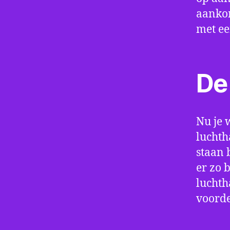
aankom
met e
De 
Nu je 
luchth
staan 
er zo 
luchth
voorde