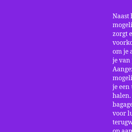
Naast 
mogeli
zorgt 
voorko
om je 
je van
Aangez
mogeli
je een
halen.
bagage
voor l
terugw
op aan