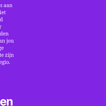
is aan
iet
jd
r
rden
an jou
ge
e zijn
egio.
ten