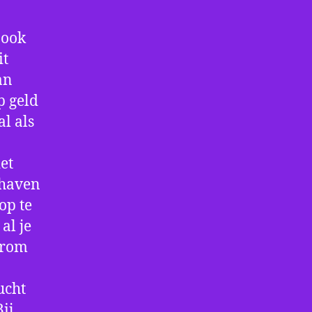
 ook
it
an
p geld
al als
et
thaven
op te
al je
arom
ucht
ij