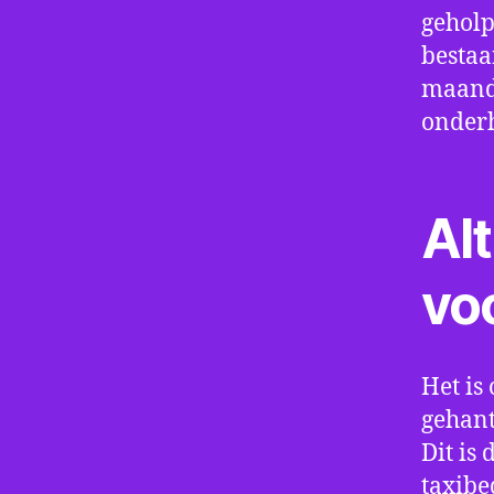
geholp
bestaa
maand 
onder
Alt
vo
Het is 
gehant
Dit is
taxibe