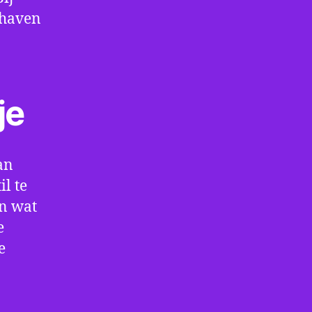
thaven
je
an
l te
en wat
e
e