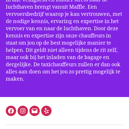
luchthaven brengt vanuit Maffle. Een
vervoersbedrijf waarop je kan vertrouwen, met
de nodige kennis, ervaring en expertise in het
vervoer van en naar de luchthaven. Door deze
kennis en expertise zijn onze chauffeurs in
staat om jou op de best mogelijke manier te
helpen. Dit geldt niet alleen tijdens de rit zelf,
maar ook bij het inladen van de bagage en
dergelijke. De taxichauffeurs zullen er dan ook
alles aan doen om het jou zo prettig mogelijk te
maken.
Facebook
Instagram
E-
Yelp
mail