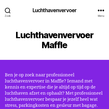
Luchthavenvervoer
Zoek
Menu
Luchthavenvervoer
Maffle
Ben je op zoek naar professioneel
luchthavenvervoer in Maffle? Iemand met
kennis en expertise die je altijd op tijd op de
luchthaven afzet en ophaalt? Met professioneel
luchthavenvervoer bespaar je jezelf heel wat
stress, parkingkosten en gesleur met bagage.