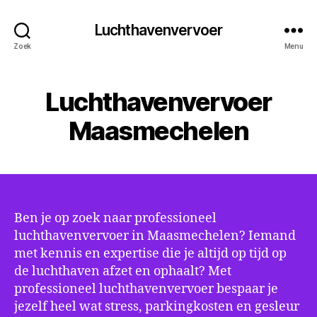
Luchthavenvervoer
Zoek
Menu
Luchthavenvervoer
Maasmechelen
Ben je op zoek naar professioneel
luchthavenvervoer in Maasmechelen? Iemand
met kennis en expertise die je altijd op tijd op
de luchthaven afzet en ophaalt? Met
professioneel luchthavenvervoer bespaar je
jezelf heel wat stress, parkingkosten en gesleur